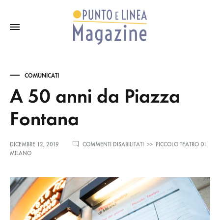
COMUNICATI
A 50 anni da Piazza
Fontana
SU
DICEMBRE 12, 2019
COMMENTI DISABILITATI
>>
PICCOLO TEATRO DI
A
MILANO
50
ANNI
DA
PIAZZA
FONTANA