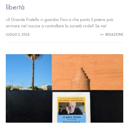
libertà
«Il Grande Fratello vi guarda» Fino a che punto il potere può
arrivare nel riuscire a controllare la società civile? Se nel
capolavoro orwelliano 1984 ogni singolo abitante di Oceania…
LUGLIO 3, 2026
>>
REDAZIONE