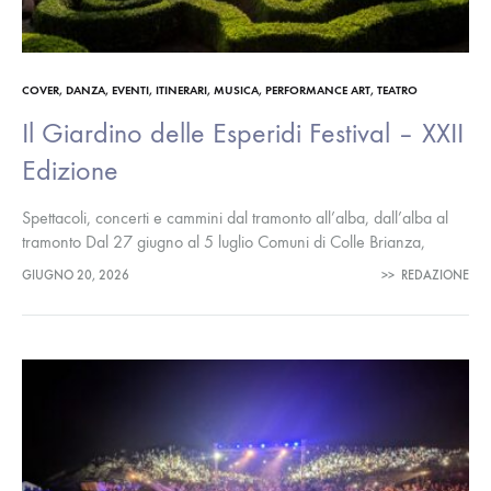
COVER
,
DANZA
,
EVENTI
,
ITINERARI
,
MUSICA
,
PERFORMANCE ART
,
TEATRO
Il Giardino delle Esperidi Festival – XXII
Edizione
Spettacoli, concerti e cammini dal tramonto all’alba, dall’alba al
tramonto Dal 27 giugno al 5 luglio Comuni di Colle Brianza,
Olgiate Molgora, Ello, Olginate, Galbiate; Parco del Monte Barro
GIUGNO 20, 2026
>>
REDAZIONE
e…