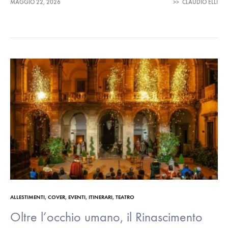
MAGGIO 22, 2026
>>
CLAUDIO ELLI
condizioni…
ALLESTIMENTI
,
COVER
,
EVENTI
,
ITINERARI
,
TEATRO
Oltre l’occhio umano, il Rinascimento