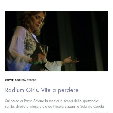
COVER
,
SOCIETÀ
,
TEATRO
Radium Girls. Vite a perdere
Sul palco di Pacta Salone la messa in scena dello spettacolo
scritto, diretto e interpretato da Nicola Bizzarri e Sabrina Corabi
con musiche di Francesco Rampichini. Una pièce sulle