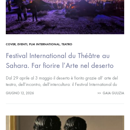
COVER
,
EVENTI
,
PLM INTERNATIONAL
,
TEATRO
Festival International du Théâtre au
Sahara. Far fiorire l’Arte nel deserto
Dal 29 aprile al 3 maggio il deserto è fiorito grazie all’ arte del
teatro, dell’incontro, dell’intercultura: il Festival International du
Théâtre au Sahara ha raccolto artisti da numerose parti…
GIUGNO 12, 2026
>>
GAIA GULIZIA