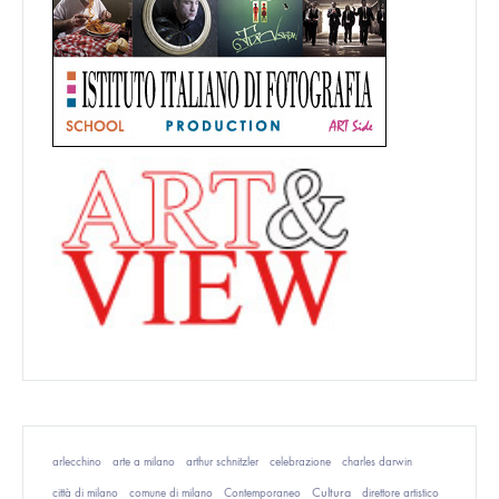
arlecchino
arte a milano
arthur schnitzler
celebrazione
charles darwin
Cultura
città di milano
comune di milano
Contemporaneo
direttore artistico