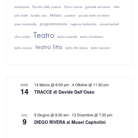
emulazione
filosofia della scienza
franco brevini
gabriele salvatores
inferi
Milano
john barth
lionello cerri
paestum
piccolo teatro di milano
programmazione
regione lombardia
piero mazzarella
samuel beckett
Teatro
silvio soldini
teatro arsenale
teatro clandestino
teatro litta
teatro europa
teatro litta milano
teatro manzoni
14 Marzo @ 6:00 pm
-
4 Ottobre @ 11:30 pm
MAR
14
TRACCE di Davide Dall’Osso
9 Giugno @ 9:30 am
-
13 Dicembre @ 7:30 pm
GIU
9
DIEGO RIVERA ai Musei Capitolini