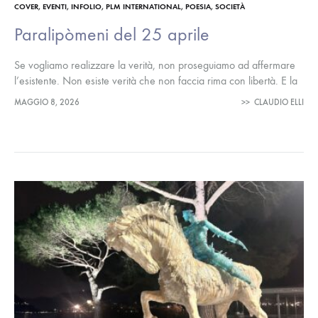
COVER
,
EVENTI
,
INFOLIO
,
PLM INTERNATIONAL
,
POESIA
,
SOCIETÀ
Paralipòmeni del 25 aprile
Se vogliamo realizzare la verità, non proseguiamo ad affermare
l’esistente. Non esiste verità che non faccia rima con libertà. E la
libertà, vi assicuro, non è ancora un’area dismessa (Da…
MAGGIO 8, 2026
>>
CLAUDIO ELLI