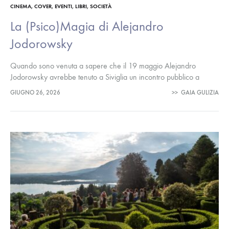
CINEMA
,
COVER
,
EVENTI
,
LIBRI
,
SOCIETÀ
La (Psico)Magia di Alejandro
Jodorowsky
Quando sono venuta a sapere che il 19 maggio Alejandro
Jodorowsky avrebbe tenuto a Siviglia un incontro pubblico a
seguito della proiezione del suo docufilm “Psicomagia. Un arte
GIUGNO 26, 2026
>>
GAIA GULIZIA
para sanar”…