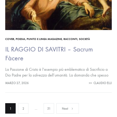
COVER
,
POESIA
,
PUNTO E LINEA MAGAZINE
,
RACCONTI
,
SOCIETÀ
IL RAGGIO DI SAVITRI – Sacrum
Fàcere
La Passione di Cristo è l’esempio più emblematico di Sacrificio a
Dio Padre per la salvezza dell’umanità. La domanda che spesso
non ci si pone è che cosa possa generare…
MARZO 27, 2026
>>
CLAUDIO ELLI
Paginazione
1
2
…
51
Next