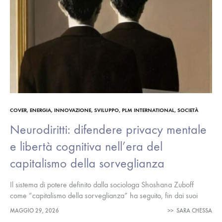
COVER
,
ENERGIA, INNOVAZIONE, SVILUPPO
,
PLM INTERNATIONAL
,
SOCIETÀ
Neurodiritti: difendere privacy mentale
e libertà cognitiva nell’era del
capitalismo della sorveglianza
Il sistema di potere definito dalla sociologa Shoshana Zuboff
come “capitalismo della sorveglianza” ha seguito, fin dai suoi
albori, una logica espansiva. All’inizio, si è nutrito dei nostri dati
MAGGIO 29, 2026
>>
SARA CHESSA
demografici;…