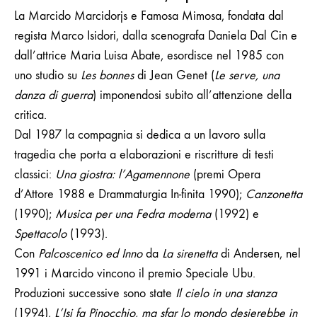
La Marcido Marcidorjs e Famosa Mimosa, fondata dal
regista Marco Isidori, dalla scenografa Daniela Dal Cin e
dall’attrice Maria Luisa Abate, esordisce nel 1985 con
uno studio su
Les bonnes
di Jean Genet (
Le serve, una
danza di guerra
) imponendosi subito all’attenzione della
critica.
Dal 1987 la compagnia si dedica a un lavoro sulla
tragedia che porta a elaborazioni e riscritture di testi
classici:
Una giostra: l’Agamennone
(premi Opera
d’Attore 1988 e Drammaturgia In-finita 1990);
Canzonetta
(1990);
Musica per una Fedra moderna
(1992) e
Spettacolo
(1993).
Con
Palcoscenico ed Inno
da
La sirenetta
di Andersen, nel
1991 i Marcido vincono il premio Speciale Ubu.
Produzioni successive sono state
Il cielo in una stanza
(1994),
L’Isi fa Pinocchio, ma sfar lo mondo desierebbe in