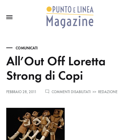
COMUNICATI
All’Out Off Loretta
Strong di Copi
SU
FEBBRAIO 28, 2011
COMMENTI DISABILITATI
>>
REDAZIONE
ALL’OUT
OFF
LORETTA
STRONG
DI
COPI