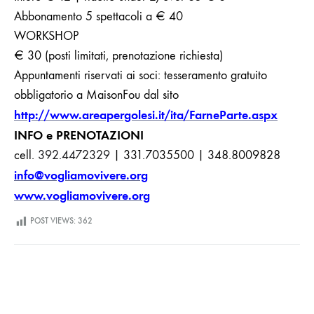
Abbonamento 5 spettacoli a € 40
WORKSHOP
€ 30 (posti limitati, prenotazione richiesta)
Appuntamenti riservati ai soci: tesseramento gratuito
obbligatorio a MaisonFou dal sito
http://www.areapergolesi.it/ita/FarneParte.aspx
INFO e PRENOTAZIONI
cell.
392.4472329
| 331.7035500 | 348.8009828
info@vogliamovivere.org
www.vogliamovivere.org
POST VIEWS:
362