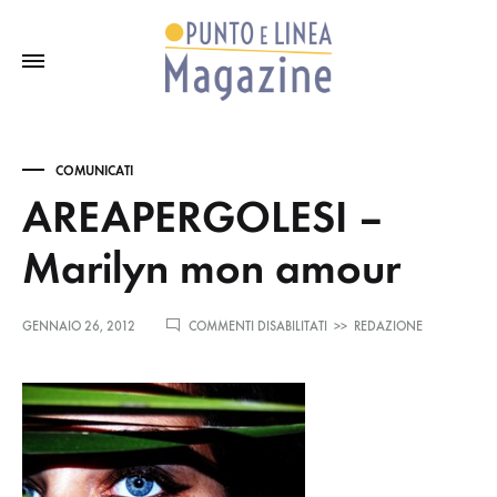
COMUNICATI
AREAPERGOLESI –
Marilyn mon amour
SU
GENNAIO 26, 2012
COMMENTI DISABILITATI
>>
REDAZIONE
AREAPERGOLESI
–
MARILYN
MON
AMOUR