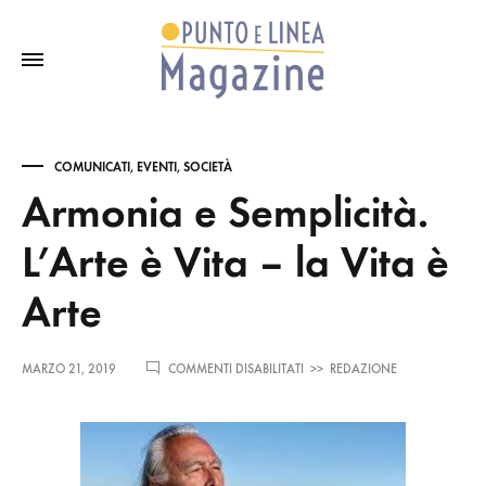
COMUNICATI
,
EVENTI
,
SOCIETÀ
Armonia e Semplicità.
L’Arte è Vita – la Vita è
Arte
SU
MARZO 21, 2019
COMMENTI DISABILITATI
>>
REDAZIONE
ARMONIA
E
SEMPLICITÀ.
L’ARTE
È
VITA