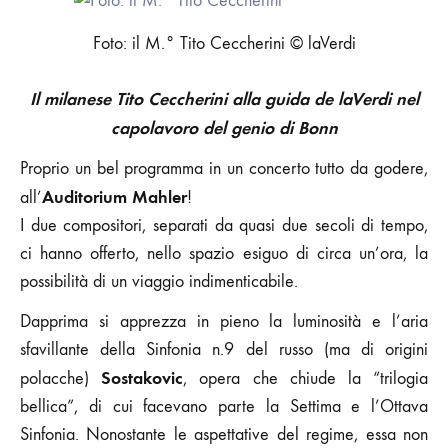
LA
PASTORALE:
Foto: il M.° Tito Ceccherini © laVerdi
PSICO-
RITRATTO
MUSICALE
Il milanese Tito Ceccherini alla guida de laVerdi nel
ALLA
RICERCA
capolavoro del genio di Bonn
DELL’UMANO
SENTIRE
Proprio un bel programma in un concerto tutto da godere,
Auditorium Mahler
all’
!
I due compositori, separati da quasi due secoli di tempo,
ci hanno offerto, nello spazio esiguo di circa un’ora, la
possibilità di un viaggio indimenticabile.
Dapprima si apprezza in pieno la luminosità e l’aria
sfavillante della Sinfonia n.9 del russo (ma di origini
Sostakovic
polacche)
, opera che chiude la “trilogia
bellica”, di cui facevano parte la Settima e l’Ottava
Sinfonia. Nonostante le aspettative del regime, essa non