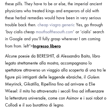
these pills. They have to be or else, the imperial ancient
physicians who treated kings and emperors of old with
these herbal remedies would have been in very serious
trouble back then.
cheap viagra generic
Yes, go through
‘buy cialis cheap
mouthsofthesouth.com
‘ or ‘cialis’ search
in Google and you’ll fully grasp wherever I am coming
Ingresso libero
from from. left”>
Alcune poesie da BERESHIT, di Alessandro Baito, libro
legato strettamente alla mostra, accompagnano lo
spettatore attraverso un viaggio alla scoperta di una tra le
figure più intriganti delle leggende ebraiche, il
Golem
.
Meyrinck, Gikatilla, Ripellino fino ad arrivare a Elie
Wiesel: il mito ha attraversato i secoli fino ad influenzare
la letteratura universale, come con Asimov e i suoi robot o
Collodi e il suo burattino di legno.