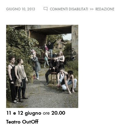
SU
GIUGNO 10, 2013
COMMENTI DISABILITATI
>>
REDAZIONE
CENTRO
TEATRO
ATTIVO
–
AL
TEATRO
OUT
OFF
BELVE
DI
MAGDALENA
BARILE
E
PRIMO
STUDIO
ANNA
KARENINA
DA
11 e 12
giugno
20.00
ore
LEV
TOLSTOJ
Teatro OutOff