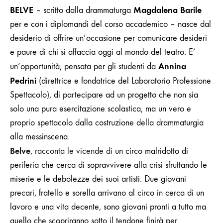
BELVE
Magdalena Barile
– s
critto dalla drammaturga
per e con i diplomandi del corso accademico – nasce dal
desiderio di
offrire
un’occasione per
comunicare desideri
e paure di chi si affaccia oggi al mondo del teatro.
E’
Annina
un’opportunità, pensata per gli studenti da
Pedrini
(
direttrice e fondatrice del Laboratorio Professione
Spettacolo), di partecipare ad un progetto che non sia
solo una pura esercitazione scolastica, ma un vero e
proprio spettacolo dalla costruzione della drammaturgia
alla messinscena.
Belve
, racconta le vicende di
un circo malridotto di
periferia che cerca di sopravvivere alla crisi sfruttando le
miserie e le debolezze dei suoi artisti. Due giovani
precari, fratello e sorella arrivano al circo in cerca di un
lavoro e una vita decente, sono giovani
pronti a tutto ma
quello che scopriranno sotto il tendone finirà per