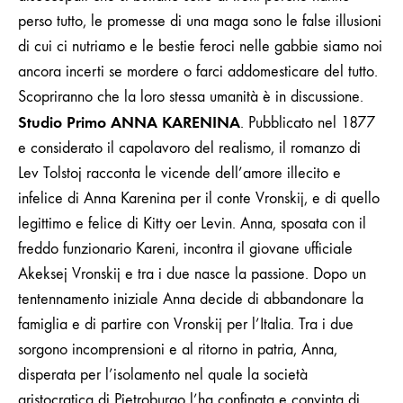
perso tutto, le promesse di una maga sono le false illusioni
di cui ci nutriamo e le bestie feroci nelle gabbie siamo noi
ancora incerti se mordere o farci addomesticare del tutto.
Scopriranno che la loro stessa umanità è in discussione.
Studio Primo ANNA KARENINA
.
Pubblicato nel 1877
e considerato il capolavoro del realismo, il romanzo di
Lev Tolstoj racconta le vicende dell’amore illecito e
infelice di
Anna Karenina
per il conte Vronskij, e di quello
legittimo e felice di Kitty oer Levin. Anna, sposata con il
freddo funzionario Kareni, incontra
il giovane ufficiale
Akeksej Vronskij
e tra i due nasce la passione. Dopo un
tentennamento iniziale Anna decide di abbandonare la
famiglia e di partire con Vronskij per l’Italia. Tra i due
sorgono incomprensioni e al ritorno in patria, Anna,
disperata per l’isolamento nel quale la società
aristocratica di Pietroburgo l’ha confinata e convinta di