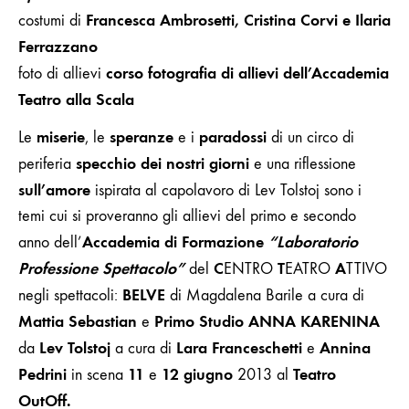
Francesca Ambrosetti, Cristina Corvi e Ilaria
costumi di
Ferrazzano
corso fotografia di allievi dell’Accademia
foto di allievi
Teatro alla Scala
miserie
speranze
paradossi
Le
, le
e i
di un circo di
specchio dei nostri giorni
periferia
e una riflessione
sull’amore
ispirata al capolavoro di Lev Tolstoj sono i
temi cui si proveranno gli allievi del primo e secondo
Accademia
di Formazione
“Laboratorio
anno dell’
Professione Spettacolo”
C
T
A
del
ENTRO
EATRO
TTIVO
BELVE
negli
spettacoli:
di Magdalena Barile a cura di
Mattia Sebastian
Primo Studio ANNA KARENINA
e
Lev Tolstoj
Lara Franceschetti
Annina
da
a cura di
e
Pedrini
11
12 giugno
Teatro
in scena
e
2013 al
OutOff.