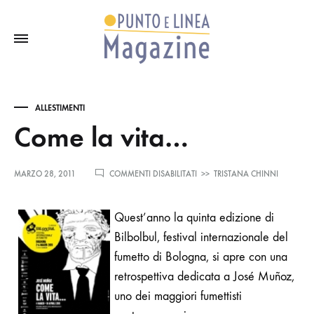
ALLESTIMENTI
Come la vita…
SU
MARZO 28, 2011
COMMENTI DISABILITATI
>>
TRISTANA CHINNI
COME
LA
VITA…
Quest’anno la quinta edizione di
Bilbolbul, festival internazionale del
fumetto di Bologna, si apre con una
retrospettiva dedicata a José
Muñoz
,
uno dei maggiori fumettisti