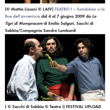
(© Mattia Lissoni © LAIV)
TEATRO I – Sandokan o la
fine dell’avventura
dal 4 al 7 giugno 2009
da
Le
Tigri di Mompracem
di Emilio Salgari, Sacchi di
Sabbia/Compagnia Sandro Lombardi
( © Sacchi di Sabbia © Teatro i)
FESTIVAL UPLOAD