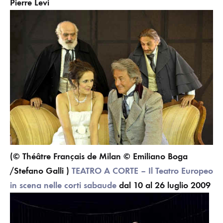
Pierre Levi
(©
Théâtre Français de Milan
© Emiliano Boga
/Stefano Galli )
TEATRO A CORTE – Il Teatro Europeo
in scena nelle corti sabaude
dal 10 al
26 luglio 2009