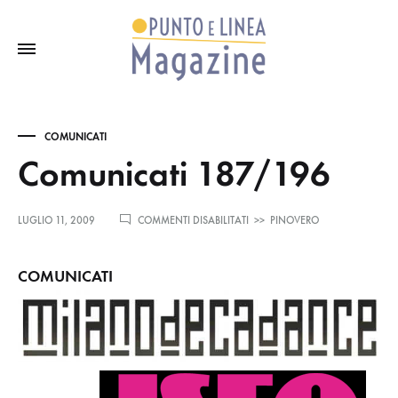
COMUNICATI
Comunicati 187/196
SU
LUGLIO 11, 2009
COMMENTI DISABILITATI
>>
PINOVERO
COMUNICATI
187/196
COMUNICATI