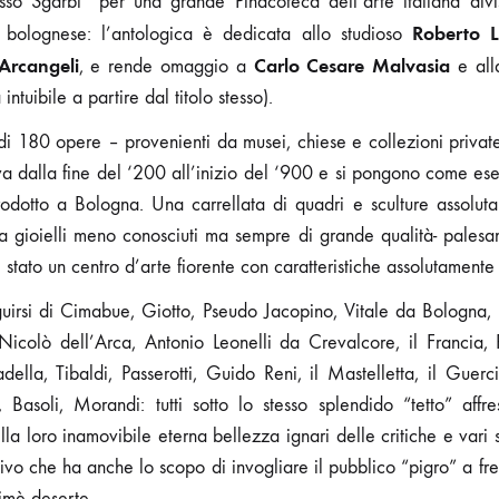
esso Sgarbi “per una grande Pinacoteca dell’arte italiana div
Roberto 
 bolognese: l’antologica è dedicata allo studioso
Arcangeli
Carlo Cesare Malvasia
, e rende omaggio a
e all
ntuibile a partire dal titolo stesso).
 di 180 opere – provenienti da musei, chiese e collezioni priva
a dalla fine del ‘200 all’inizio del ‘900 e si pongono come ese
prodotto a Bologna. Una carrellata di quadri e sculture assolut
 a gioielli meno conosciuti ma sempre di grande qualità- palesa
stato un centro d’arte fiorente con caratteristiche assolutamente 
uirsi di Cimabue, Giotto, Pseudo Jacopino, Vitale da Bologna, 
colò dell’Arca, Antonio Leonelli da Crevalcore, il Francia, Ra
della, Tibaldi, Passerotti, Guido Reni, il Mastelletta, il Gue
, Basoli, Morandi: tutti sotto lo stesso splendido “tetto” affr
lla loro inamovibile eterna bellezza ignari delle critiche e vari
tivo che ha anche lo scopo di invogliare il pubblico “pigro” a fre
imè deserte.