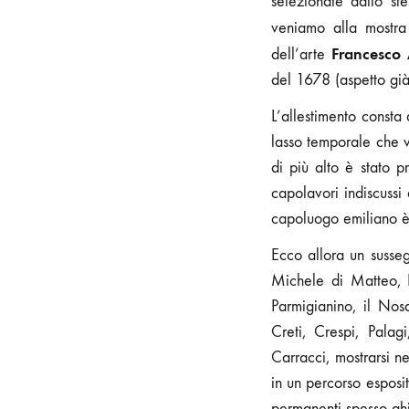
selezionate dallo st
veniamo alla mostra
Francesco 
dell’arte
del 1678 (aspetto già i
L’allestimento consta
lasso temporale che v
di più alto è stato 
capolavori indiscussi
capoluogo emiliano è 
Ecco allora un susseg
Michele di Matteo, Ni
Parmigianino, il Nosa
Creti, Crespi, Palagi
Carracci, mostrarsi ne
in un percorso esposi
permanenti spesso ah