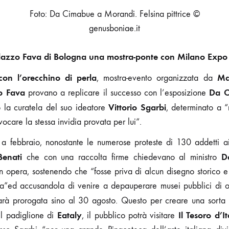
PITTRICE
Foto: Da Cimabue a Morandi. Felsina pittrice ©
genusboniae.it
lazzo Fava di Bologna una mostra-ponte con Milano Expo
on l’orecchino di perla
Ma
, mostra-evento organizzata da
o Fava
Da C
provano a replicare il successo con l’esposizione
Vittorio Sgarbi
to la curatela del suo ideatore
, determinato a “
ocare la stessa invidia provata per lui”.
 a febbraio, nonostante le numerose proteste di 130 addetti ai 
Benati
D
che con una raccolta firme chiedevano al ministro
in opera, sostenendo che “fosse priva di alcun disegno storico 
ca”ed accusandola di venire a depauperare musei pubblici di op
sarà prorogata sino al 30 agosto. Questo per creare una sort
Eataly
Il Tesoro d’It
l padiglione di
, il pubblico potrà visitare