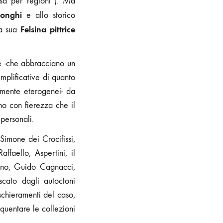
isa per regioni”). Ma
Longhi
e allo storico
Felsina pittrice
a sua
te -che abbracciano un
mplificative di quanto
amente eterogenei- da
no con fierezza che il
personali.
Simone dei Crocifissi,
ffaello, Aspertini, il
rcino, Guido Cagnacci,
escato dagli autoctoni
 schieramenti del caso,
quentare le collezioni