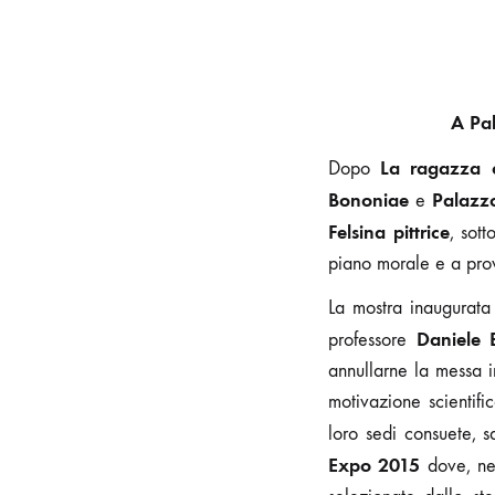
A Pa
La ragazza c
Dopo
Bononiae
Palazz
e
Felsina pittrice
, sot
piano morale e a prov
La mostra inaugurata
Daniele 
professore
annullarne la messa 
motivazione scientifi
loro sedi consuete, 
Expo 2015
dove, ne