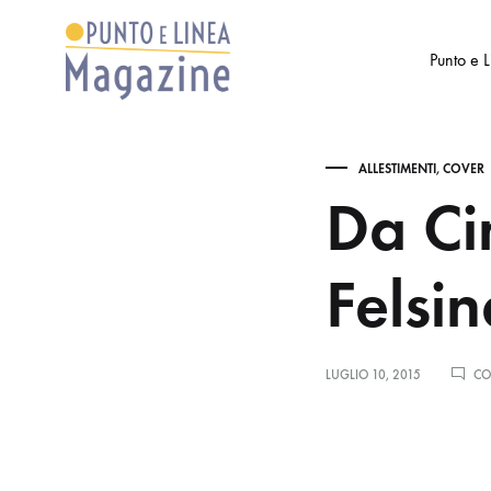
Punto e 
Punto
Settimanale
e
di
ALLESTIMENTI
,
COVER
Linea
Arte
Da Ci
Magazine
e
Cultura
Felsin
LUGLIO 10, 2015
CO