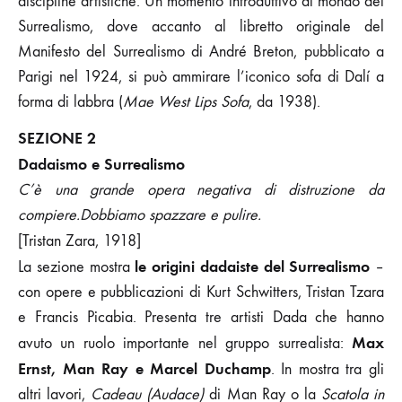
discipline artistiche. Un momento introduttivo al mondo del
Surrealismo, dove accanto al libretto originale del
Manifesto del Surrealismo di André Breton, pubblicato a
Parigi nel 1924, si può ammirare l’iconico sofa di Dalí a
forma di labbra (
Mae West Lips Sofa
, da 1938).
SEZIONE 2
Dadaismo e Surrealismo
C’è una grande opera negativa di distruzione da
compiere.
Dobbiamo spazzare e pulire.
[Tristan Zara, 1918]
le origini dadaiste del Surrealismo
La sezione mostra
–
con opere e pubblicazioni di Kurt Schwitters, Tristan Tzara
e Francis Picabia. Presenta tre artisti Dada che hanno
Max
avuto un ruolo importante nel gruppo surrealista:
Ernst, Man Ray e Marcel Duchamp
. In mostra tra gli
altri lavori,
Cadeau (Audace)
di Man Ray o la
Scatola in