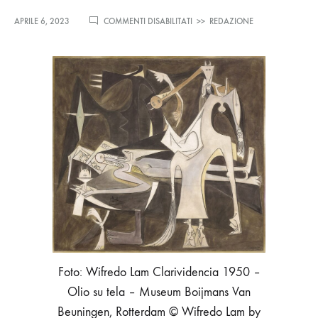
SU
APRILE 6, 2023
COMMENTI DISABILITATI
>>
REDAZIONE
DALÍ,
MAGRITTE,
MAN
RAY
E
IL
SURREALISMO.
CAPOLAVORI
DAL
MUSEO
BOIJMANS
VAN
BEUNINGEN
Foto: Wifredo Lam Clarividencia 1950 –
Olio su tela – Museum Boijmans Van
Beuningen, Rotterdam © Wifredo Lam by