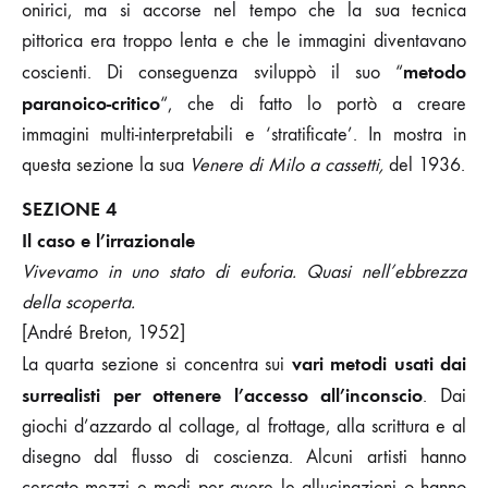
onirici, ma si accorse nel tempo che la sua tecnica
pittorica era troppo lenta e che le immagini diventavano
metodo
coscienti. Di conseguenza sviluppò il suo “
paranoico-critico
“, che di fatto lo portò a creare
immagini multi-interpretabili e ‘stratificate’. In mostra in
questa sezione la sua
Venere di Milo a cassetti,
del 1936.
SEZIONE 4
Il caso e l’irrazionale
Vivevamo in uno stato di euforia. Quasi nell’ebbrezza
della scoperta.
[André Breton, 1952]
vari metodi usati dai
La quarta sezione si concentra sui
surrealisti per ottenere l’accesso all’inconscio
. Dai
giochi d’azzardo al collage, al frottage, alla scrittura e al
disegno dal flusso di coscienza. Alcuni artisti hanno
cercato mezzi e modi per avere le allucinazioni o hanno