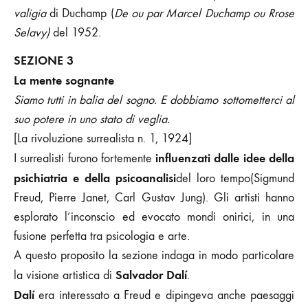
valigia
di Duchamp (
De ou par Marcel Duchamp ou Rrose
Selavy)
del 1952.
SEZIONE 3
La mente sognante
Siamo tutti in balia del sogno. E dobbiamo sottometterci al
suo potere in uno stato di veglia.
[La rivoluzione surrealista n. 1, 1924]
influenzati dalle idee della
I surrealisti furono fortemente
psichiatria e della psicoanalisi
del loro tempo(Sigmund
Freud, Pierre Janet, Carl Gustav Jung). Gli artisti hanno
esplorato l’inconscio ed evocato mondi onirici, in una
fusione perfetta tra psicologia e arte.
A questo proposito la sezione indaga in modo particolare
Salvador Dalí
la visione artistica di
.
Dalí
era interessato a Freud e dipingeva anche paesaggi