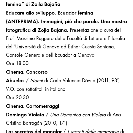
femina” di
Zoila Bajaña
Educare allo sviluppo. Ecuador femina
(ANTEPRIMA). Immagini, più che parole. Una mostra
fotografica di Zojla Bajana.
Presentazione a cura del
Prof. Massimo Ruggero della Facoltà di Lettere e Filosofia
dell’Università di Genova ed Esther Cuesta Santana,
Console Generale dell’
Ecuador a Genova.
Ore 18:00
Cinema. Concorso
Abuelos
/
Nonni
di Carla Valencia Dávila (2011, 93′)
V.O. con sottotitoli in italiano
Ore 20:30
Cinema. Cortometraggi
Domingo Violeta
/
Una Domenica con Violeta
di Ana
Cristina Barragán (2010, 17’)
Los secretos del manglar
/
I segreti delle mangrovie
di