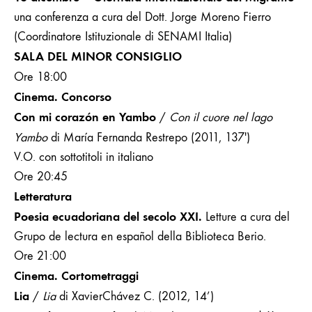
una conferenza a cura del
Dott. Jorge Moreno Fierro
(Coordinatore Istituzionale di SENAMI Italia)
SALA DEL MINOR CONSIGLIO
Ore 18:00
Cinema. Concorso
Con mi corazón en Yambo
/
Con il cuore nel lago
Yambo
di María Fernanda Restrepo (2011, 137′)
V.O. con sottotitoli in italiano
Ore 20:45
Letteratura
Poesia ecuadoriana del secolo XXI.
Letture a cura
del
Grupo de lectura en español della Biblioteca Berio.
Ore 21:00
Cinema. Cortometraggi
Lia
/
Lia
di XavierChávez C. (2012, 14’)