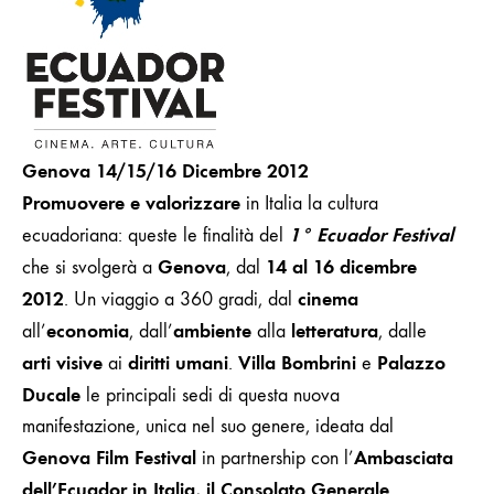
Genova
14/15/16 Dicembre 2012
Promuovere e valorizzare
in Italia la cultura
1° Ecuador Festival
ecuadoriana: queste le finalità del
Genova
14 al 16 dicembre
che si svolgerà a
, dal
2012
cinema
. Un viaggio a 360 gradi, dal
economia
ambiente
letteratura
all’
, dall’
alla
, dalle
arti visive
diritti umani
Villa Bombrini
Palazzo
ai
.
e
Ducale
le principali sedi di questa nuova
manifestazione, unica nel suo genere,
ideata dal
Genova Film Festival
Ambasciata
in partnership
con l’
dell’Ecuador in Italia, il Consolato Generale