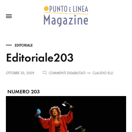
EDITORIALE
Editoriale203
SU
OTTOBRE 30, 2009
COMMENTI DISABILITATI
>>
CLAUDIO ELLI
EDITORIALE203
NUMERO 203