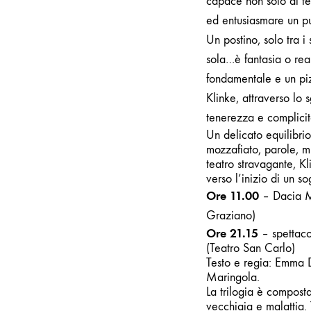
capace non solo di ten
ed entusiasmare un pu
Un postino, solo tra i
sola…è fantasia o real
fondamentale e un piz
Klinke, attraverso lo 
tenerezza e complicit
Un delicato equilibrio
mozzafiato, parole, mu
teatro stravagante, Kl
verso l’inizio di un 
Ore 11.00
–
Dacia M
Graziano)
Ore 21.15
–
spettaco
(Teatro San Carlo)
Testo e regia: Emma 
Maringola.
La trilogia è composta
vecchiaia e malattia. 