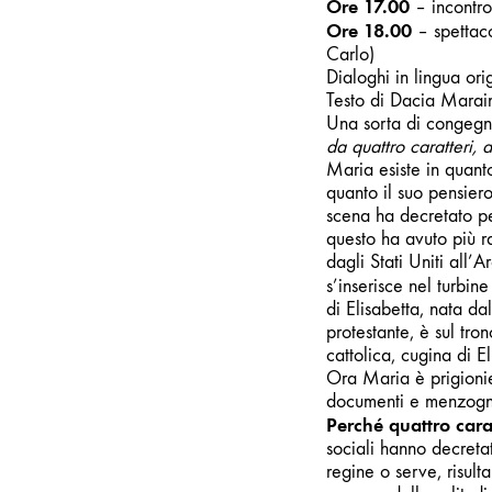
Ore 17.00
– incontro
Ore 18.00
– spettac
Carlo)
Dialoghi in lingua orig
Testo di Dacia Marai
Una sorta di congegn
da quattro caratteri, 
Maria esiste in quant
quanto il suo pensier
scena ha decretato per
questo ha avuto più ra
dagli Stati Uniti all’
s’inserisce nel turbin
di Elisabetta, nata d
protestante, è sul tro
cattolica, cugina di E
Ora Maria è prigionie
documenti e menzogne
Perché quattro cara
sociali hanno decretat
regine o serve, risult