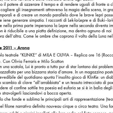
o il potere di azzerare il tempo e di rendere uguali di fronte a 
 a cogliere gli insegnamenti attraverso la magia della scena, in g
emporali e di creare un mondo parallelo dove le brave lepri posso
ve iene generare simpatia. I racconti di Lek-la-Lepre e di Buki–la
che nella prima parte impersona la Lepre nella seconda diventa i
n è riducibile a una piatta definizione, ma dentro ognuno di noi
bra dell’altra. Come le ombre che coprono il volto della Luna nel 
e 2011 – Arona
lo teatrale “KLINKE” di MILA E OLIVIA
– Replica ore 16 (Rocca
e. Con Olivia Ferraris e Milo Scotton
n una scatola, Lui è pronto a tutto pur di star lontano dai proble
zzafiato per una bizzarra storia d’amore.
In un magazzino postal
revedibile del quotidiano spunta l’insolito gioco di KlinKe: un dia
o scambio di clave “all’arrabbiata” e un tessuto intrecciato di p
re al confine sottile tra poesia ed euforia se si è in balìa degli 
 stravolgerli lasciandovi a bocca aperta.
lo che fonde e sublima le principali arti di rappresentazione (tea
nel filone narrativo definito nouveau cirque o circo teatro. Una fo