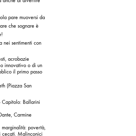
a anche di divertire
atola pare muoversi da
dare che sognare è
e!
a nei sentimenti con
esti, acrobazie
co innovativo
o di un
bblico il primo passo
eth (Piazza San
o Capitolo:
Ballarini
 Dante, Carmine
i marginalità: povertà,
i cecati. Malinconici