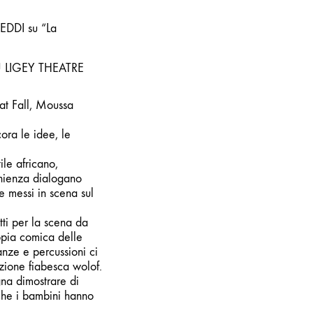
DDI su “La
 LIGEY THEATRE
t Fall, Moussa
ora le idee, le
ile africano,
enienza dialogano
ne messi in scena sul
tti per la scena da
ppia comica delle
anze e percussioni ci
izione fiabesca wolof.
na dimostrare di
 che i bambini hanno