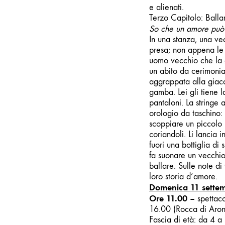
e alienati.
Terzo Capitolo: Ballar
So che un amore può 
In una stanza, una ve
presa; non appena le 
uomo vecchio che la gu
un abito da cerimonia 
aggrappata alla giacca
gamba. Lei gli tiene l
pantaloni. La stringe 
orologio da taschin
scoppiare un piccolo p
coriandoli. Li lancia 
fuori una bottiglia di
fa suonare un vecchio
ballare. Sulle note di
loro storia d’amore.
Domenica 11 sette
Ore 11.00
–
spettac
16.00 (Rocca di Aron
Fascia di età: da 4 a