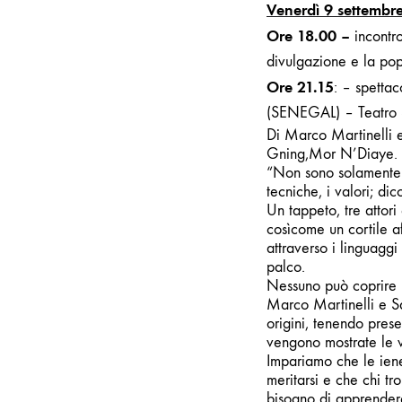
Venerdì 9 settembr
Ore 18.00 –
incontr
divulgazione e la po
Ore 21.15
: –
spettac
(SENEGAL) – Teatro 
Di Marco Martinelli
Gning,Mor N’Diaye.
“Non sono solamente g
tecniche, i valori; di
Un tappeto, tre attori 
cosìcome un cortile a
attraverso i linguaggi
palco.
Nessuno può coprire l’
Marco Martinelli e S
origini, tenendo pres
vengono mostrate le vi
Impariamo che le iene
meritarsi e che chi tr
bisogno di apprendere