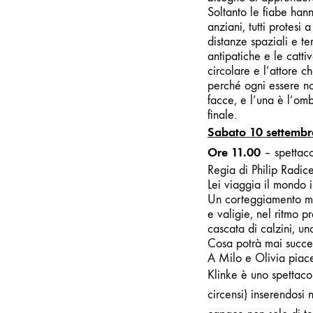
Soltanto le fiabe hann
anziani, tutti protesi
distanze spaziali e t
antipatiche e le catti
circolare e l’attore 
perché ogni essere no
facce, e l’una è l’om
finale.
Sabato 10 settembr
Ore 11.00
– spettaco
Regia di Philip Radic
Lei viaggia il mondo i
Un corteggiamento mo
e valigie, nel ritmo p
cascata di calzini, un
Cosa potrà mai succede
A Milo e Olivia piace
Klinke è uno spettaco
circensi) inserendosi 