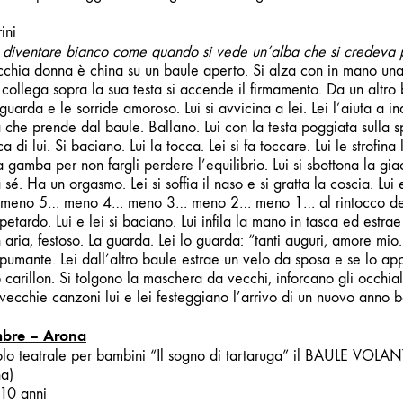
ini
diventare bianco come quando si vede un’alba che si credeva 
cchia donna è china su un baule aperto. Si alza con in mano una 
collega sopra la sua testa si accende il firmamento. Da un altro
arda e le sorride amoroso. Lui si avvicina a lei. Lei l’aiuta a i
che prende dal baule. Ballano. Lui con la testa poggiata sulla spa
 di lui. Si baciano. Lui la tocca. Lei si fa toccare. Lui le strofin
a gamba per non fargli perdere l’equilibrio. Lui si sbottona la gia
a sé.
Ha un orgasmo. Lei si soffia il naso e si gratta la coscia. Lui
o: meno 5… meno 4… meno 3… meno 2… meno 1… al rintocco dell
etardo. Lui e lei si baciano. Lui infila la mano in tasca ed estra
in aria, festoso. La guarda. Lei lo guarda: “tanti auguri, amore mio.
 spumante. Lei dall’altro baule estrae un velo da sposa e se lo app
 carillon. Si tolgono la maschera da vecchi, inforcano gli occhia
 vecchie canzoni lui e lei festeggiano l’arrivo di un nuovo anno b
mbre
– Arona
olo teatrale per bambini
“
Il sogno di tartaruga
” il BAULE VOLANT
a)
 10 anni