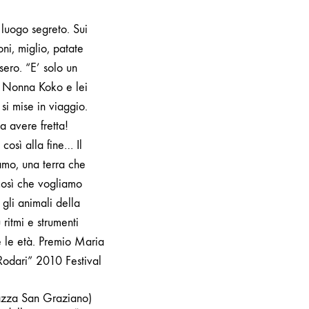
luogo segreto. Sui
oni, miglio, patate
isero. “E’ solo un
a Nonna Koko e lei
si mise in viaggio.
a avere fretta!
 così alla fine…
Il
iamo, una terra che
 così che vogliamo
 gli animali della
ritmi e strumenti
e le età.
Premio Maria
odari” 2010 Festival
Piazza San Graziano)