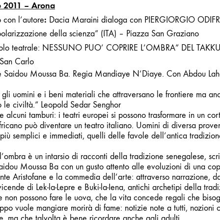
e 2011 – Arona
:
o con l’autore
Dacia Maraini
dialoga con PIERGIORGIO ODIFRE
polarizzazione della scienza” (ITA) – Piazza San Graziano
olo teatrale:
NESSUNO PUO’ COPRIRE L’OMBRA” DEL TAKKU
San Carlo
 e Saidou Moussa Ba.
Regia Mandiaye N’Diaye.
Con Abdou Laha
li uomini e i beni materiali che attraversano le frontiere ma anc
co le civiltà.” Leopold Sedar Senghor
e alcuni tamburi: i teatri europei si possono trasformare in un cort
fricano può diventare un teatro italiano. Uomini di diversa prov
 più semplici e immediati, quelli delle favole dell’antica tradizio
ombra è un intarsio di racconti della tradizione senegalese, scri
aidou Moussa Ba con un gusto attento alle evoluzioni di una co
ente Aristofane e la commedia dell’arte: attraverso narrazione, d
cende di Lek-la-Lepre e Buki-la-Iena, antichi archetipi della trad
 non possono fare le uova, che la vita concede regali che bisog
oppo vuole mangiare morirà di fame: notizie note a tutti, nozioni
, ma che talvolta è bene ricordare anche agli adulti.