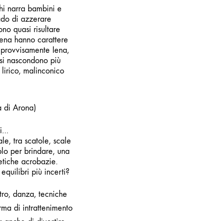
chi narra bambini e
rado di azzerare
no quasi risultare
-Iena hanno carattere
mprovvisamente Iena,
 si nascondono più
lirico, malinconico
 di Arona)
mi…
e, tra scatole, scale
blo per brindare, una
oetiche acrobazie.
equilibri più incerti?
tro, danza, tecniche
rma di intrattenimento