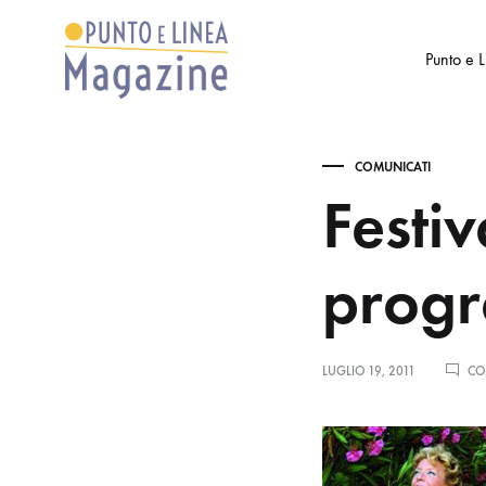
Punto e 
Punto
Settimanale
e
di
COMUNICATI
Linea
Arte
Festiv
Magazine
e
Cultura
prog
LUGLIO 19, 2011
CO