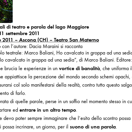
PROGRAMMA
ali di teatro e parola del lago Maggiore
11 settembre 2011
e 2011 – Ascona (CH) – Teatro San Materno
o con l’autore:
Dacia Maraini
si racconta
lo teatrale:
Marco Baliani, Ho cavalcato in groppa ad una sedia
o cavalcato in groppa ad una sedia”, di Marco Baliani. Editore: T
vortice di banalità
e brucia le esperienze in un
, che uniforma i
che appiattisce la percezione del mondo secondo schemi opachi, 
rarsi col solo manifestarsi della realtà, contro tutto questo salg
ento di farlo.
ata di quelle parole, perse in un soffio nel momento stesso in cu
entrare in un altro tempo
scartare ed
.
 e devo poter sempre immaginare che l’esito dello scontro possa 
suono di una parola
si possa incrinare, un giorno, per il
.