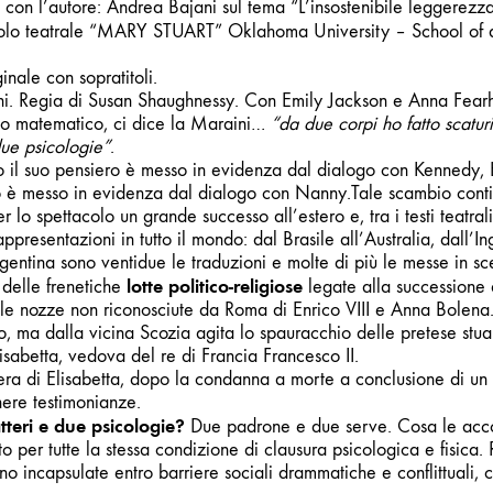
 con l’autore:
Andrea Bajani
sul tema “L’insostenibile leggerezz
olo teatrale “MARY STUART” Oklahoma University – School of 
inale con sopratitoli.
ni. Regia di Susan Shaughnessy.
Con
Emily Jackson e
Anna Fearh
o matematico, ci dice la Maraini…
“da due corpi ho fatto scaturi
due psicologie”
.
o il suo pensiero è messo in evidenza dal dialogo con Kennedy, El
o è messo in evidenza dal dialogo con Nanny.Tale scambio contin
 lo spettacolo un grande successo all’estero e, tra i testi teatral
ppresentazioni in tutto il mondo: dal Brasile all’Australia, dall’In
Argentina sono ventidue le traduzioni e molte di più le messe in s
lotte politico-religiose
e delle frenetiche
legate alla successione a
alle nozze non riconosciute da Roma di Enrico VIII e Anna Bolena.
no, ma dalla vicina Scozia agita lo spauracchio delle pretese stua
lisabetta, vedova del re di Francia Francesco II.
ra di Elisabetta, dopo la condanna a morte a conclusione di un p
re testimonianze.
tteri e due psicologie?
Due padrone e due serve. Cosa le acco
o per tutte la stessa condizione di clausura psicologica e fisica.
ano incapsulate entro barriere sociali drammatiche e conflittuali,