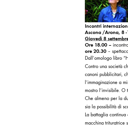
Incontri internazion
Ascona /Arona, 8 -
Giovedì 8 settembr
Ore 18.00 –
incontr
o
re 20.30
–
spettaco
Dall’omologo libro “H
Contro una società ch
canoni pubblicitari, 
l’immaginazione a misu
mostro l’invisibile. O t
Che almeno per la dur
sia la possibilità di 
La battaglia continua
macchina trituratrice 