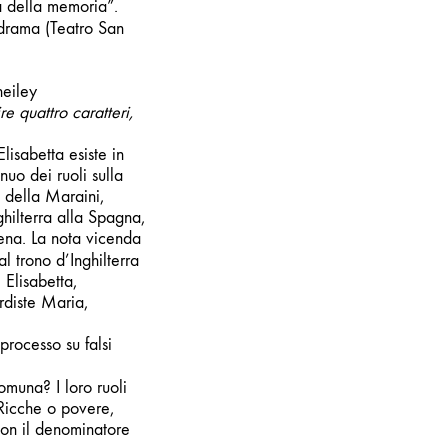
a della memoria”.
drama (Teatro San
eiley
re quattro caratteri,
isabetta esiste in
uo dei ruoli sulla
i della Maraini,
ghilterra alla Spagna,
cena. La nota vicenda
l trono d’Inghilterra
 Elisabetta,
rdiste Maria,
rocesso su falsi
muna? I loro ruoli
 Ricche o povere,
 con il denominatore