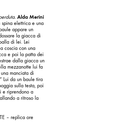
Alda Merini
perduta.
spina elettrica e una
 baule appare un
ndossare la giacca di
lla di lei. Lei
a la coscia con una
cca e poi la patta dei
 estrae dalla giacca un
a mezzanotte lui fa
e una manciata di
” Lui da un baule tira
oggia sulla testa, poi
li e riprendono a
allando a ritroso la
E – replica ore