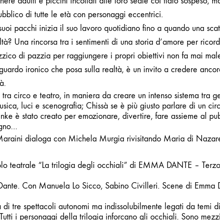
ere adulti e piccini incollati alle loro sedie col fiato sospeso, m
bblico di tutte le età con personaggi eccentrici.
 suoi pacchi inizia il suo lavoro quotidiano fino a quando una sc
tà? Una rincorsa tra i sentimenti di una
storia d’amore per ricor
zico di pazzia per raggiungere i propri obiettivi non fa mai mal
sguardo ironico che posa sulla realtà, è un invito a credere ancor
à.
 tra circo e teatro, in maniera da creare un intenso sistema tra g
sica, luci e scenografia; Chissà se è più giusto parlare di un cir
inke è stato creato per emozionare, divertire, fare assieme al pu
sogno…
araini
dialoga con
Michela Murgia
rivisitando Maria di Nazar
lo teatrale “
La trilogia degli occhiali
” di EMMA DANTE –
Terz
Dante. Con Manuela Lo Sicco, Sabino Civilleri. Scene di Emma
 di tre spettacoli autonomi ma indissolubilmente legati da temi d
Tutti i personaggi della trilogia inforcano gli occhiali. Sono mezz