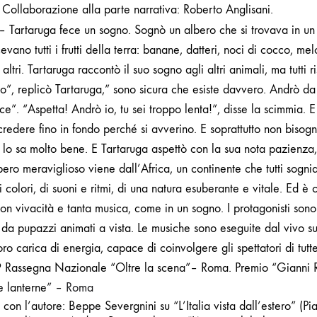
 Collaborazione alla parte narrativa: Roberto Anglisani.
– Tartaruga fece un sogno. Sognò un albero che si trovava in un 
vano tutti i frutti della terra: banane, datteri, noci di cocco, mel
altri. Tartaruga raccontò il suo sogno agli altri animali, ma tutti r
”, replicò Tartaruga,” sono sicura che esiste davvero. Andrò d
e”. “Aspetta! Andrò io, tu sei troppo lenta!”, disse la scimmia. E 
redere fino in fondo perché si avverino. E soprattutto non bisogn
o lo sa molto bene. E Tartaruga aspettò con la sua nota pazienza,
bero meraviglioso viene dall’Africa, un continente che tutti sogn
colori, di suoni e ritmi, di una natura esuberante e vitale. Ed è
con vivacità e tanta musica, come in un sogno. I protagonisti sono
 da pupazzi animati a vista.
Le musiche sono eseguite dal vivo su 
loro carica di energia, capace di coinvolgere gli spettatori di tutt
 Rassegna Nazionale “Oltre la scena”– Roma. Premio “Gianni R
e lanterne
” – Roma
o con l’autore:
Beppe Severgnini
su “L’Italia vista dall’estero” (