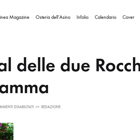
Linea Magazine
Osteria dell’Asino
Infolio
Calendario
Cover
al delle due Rocche
ramma
SU
MMENTI DISABILITATI
>>
REDAZIONE
FESTIVAL
DELLE
DUE
ROCCHE:
IL