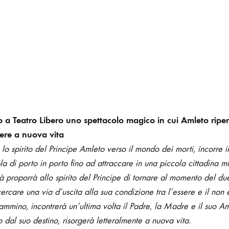
45
MINUTI
DI
VITA
DI
AMLETO.
UNO
SGUARDO
SULLA
VITA…
 a Teatro Libero uno spettacolo magico in cui Amleto riperc
ere a nuova vita
lo spirito del Principe Amleto verso il mondo dei morti, incorre 
ola di porto in porto fino ad attraccare in una piccola cittadina mi
tà proporrà allo spirito del Principe di tornare al momento del d
ercare una via d’uscita alla sua condizione tra l’essere e il non
cammino, incontrerà un’ultima volta il Padre, la Madre e il suo Am
o dal suo destino, risorgerà letteralmente a nuova vita.