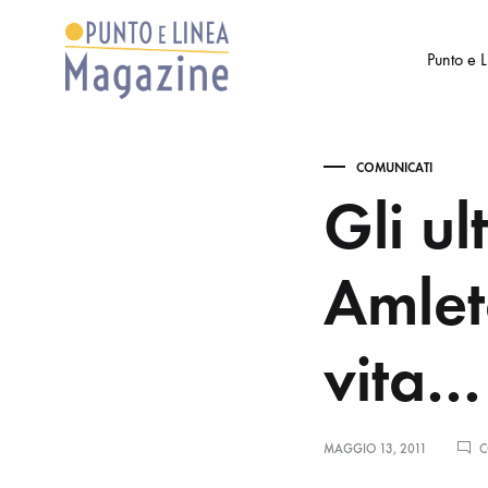
Punto e 
Punto
Settimanale
e
di
COMUNICATI
Linea
Arte
Gli ul
Magazine
e
Cultura
Amlet
vita…
MAGGIO 13, 2011
C