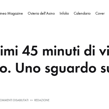
Linea Magazine
Osteria dell’Asino
Infolio
Calendario
Cover
timi 45 minuti di v
o. Uno sguardo s
SU
OMMENTI DISABILITATI
>>
REDAZIONE
GLI
ULTIMI