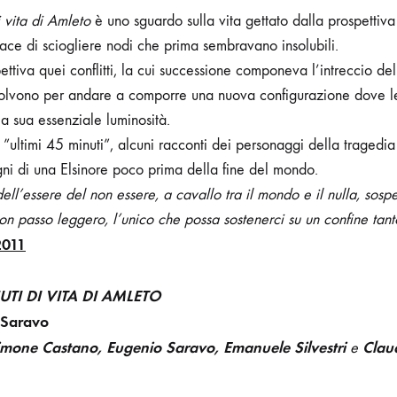
i vita di Amleto
è uno sguardo sulla vita gettato dalla prospettiv
ce di sciogliere nodi che prima sembravano insolubili.
ttiva quei conflitti, la cui successione componeva l’intreccio de
ssolvono per andare a comporre una nuova configurazione dove l
lla sua essenziale luminosità.
”ultimi 45 minuti”, alcuni racconti dei personaggi della tragedia 
ogni di una Elsinore poco prima della fine del mondo.
ll’essere del non essere, a cavallo tra il mondo e il nulla, sospes
 passo leggero, l’unico che possa sostenerci su un confine tanto 
2011
UTI DI VITA DI AMLETO
 Saravo
Simone Castano, Eugenio Saravo, Emanuele Silvestri
Clau
e