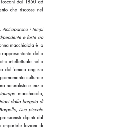
i toscani dal 1850 ad
nto che riscosse nel
 Anticiparono i tempi
dipendente e forte sia
donna macchiaiola è la
a rappresentante della
tto intellettuale nella
to dall’amico anglista
ggiornamento culturale
ra naturalista e inizia
ntourage
macchiaiolo,
riaci dalla borgata di
Bargello
,
Due piccole
ressionisti dipinti dal
 impartirle lezioni di