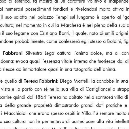
oso di estetica, fa mostra di un carattere volitivo e indipend
 numerosi possedimenti fondiari e rivelandosi molto attiva in
a. Il suo salotto nel palazzo Tempi sul lungarno è aperto al ‘got
 cultura; nel momento in cui la Marchesa è nel pieno della sua 
il suo legame con Cristiano Banti, il quale, nato di umili origini
endone probabilmente, come confesserà egli stesso a Boldini, figl
a Fabbroni
Silvestro Lega cattura l’anima dolce, ma al co
ildonna: evoca quasi l’essenza vitale interna che fuoriesce dal di
a riesce ad immortalare quasi in una fotografia dell’anima.
Teresa Fabbrini
e quello di
: Diego Martelli la conobbe in una 
ista e la portò con sé nella sua villa di Castiglioncello stra
partire quindi dal 1864 Teresa ha abitato nella sontuosa villa d
ca della grande proprietà dimostrando grandi doti pratiche e 
 i Macchiaioli che erano spesso ospiti in Villa. Fu sempre molto r
a sua cultura non le permetteva di partecipare alla vita intellet