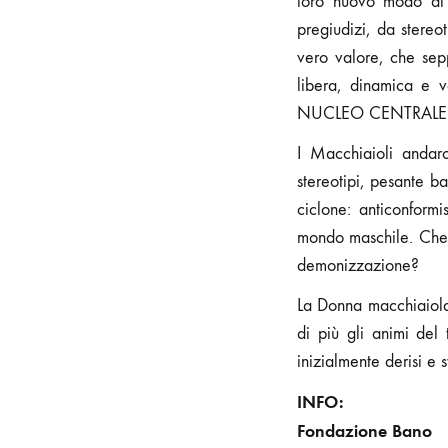
loro nuovo modo di 
pregiudizi, da stere
vero valore, che sep
libera, dinamica e v
NUCLEO CENTRALE D
I Macchiaioli andaro
stereotipi, pesante b
ciclone: anticonform
mondo maschile. Che q
demonizzazione?
La Donna macchiaiola
di più gli animi del
inizialmente derisi e s
INFO:
Fondazione Bano