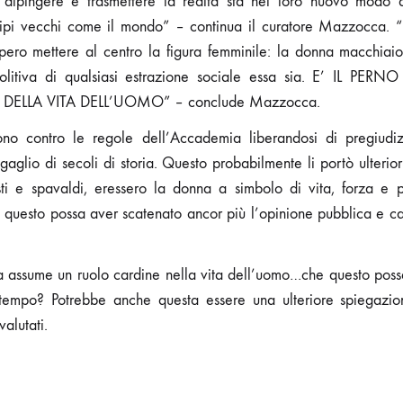
dipingere e trasmettere la realtà sta nel loro nuovo modo d
otipi vecchi come il mondo” – continua il curatore Mazzocca. 
pero mettere al centro la figura femminile: la donna macchiaio
olitiva di qualsiasi estrazione sociale essa sia. E’ IL PER
ELLA VITA DELL’UOMO” – conclude Mazzocca.
no contro le regole dell’Accademia liberandosi di pregiudiz
agaglio di secoli di storia. Questo probabilmente li portò ulterio
isti e spavaldi, eressero la donna a simbolo di vita, forza e p
uesto possa aver scatenato ancor più l’opinione pubblica e cau
 assume un ruolo cardine nella vita dell’uomo…che questo possa
 tempo? Potrebbe anche questa essere una ulteriore spiegazi
valutati.