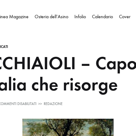
Linea Magazine
Osteria dell’Asino
Infolio
Calendario
Cover
CATI
CHIAIOLI – Capo
talia che risorge
SU
COMMENTI DISABILITATI
>>
REDAZIONE
I
MACCHIAIOLI
–
CAPOLAVORI
DELL’ITALIA