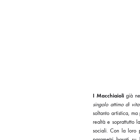
I Macchiaioli
già ne
singolo attimo di vit
soltanto artistica, m
realtà e soprattutto l
sociali. Con la loro 
parametri basati su 