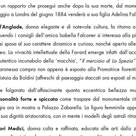
do un rapporto che proseguì anche dopo la sua morte, dal mom
ggio a Londra del giugno 1884 venderà a sua figlia Adelina Fal
 l’Anglade,
donna elegante e di notevole cultura, fa ritorno 
uendo i consigli dell’amica Isabella Falconer si interessa alla pi
si sposa al suo carattere dinamico e curioso, nonché aperto al
eo. La vivacità intellettuale della Favard emerge infatti dall’ac
utentico incunabolo della ‘macchia’, “
Il merciaio di La Spezia”
ronessa compra non appena è esposto alla Promotrice fiorent
Pistoia da Boldini (affreschi di paesaggio staccati ora esposti al m
ne folgorato dall’affascinante quanto eccentrica bellezza m
sonalità forte e spiccata
come traspare dal monumentale ritr
a ora in mostra a Palazzo Zabarella. La figura femminile appare
ua dignità aristocratica, con in mente i modelli degli astrali ritra
ori Medici,
donna colta e raffinata, educata alle arti dallo 