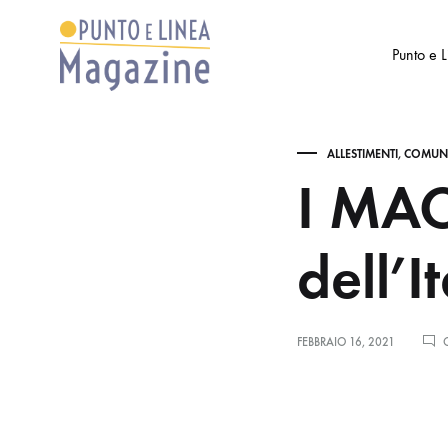
Punto e 
Punto
Settimanale
e
di
ALLESTIMENTI
,
COMUNI
Linea
Arte
I MAC
Magazine
e
Cultura
dell’I
FEBBRAIO 16, 2021