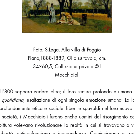
CHE
RISORGE
Foto: S.Lega, Alla villa di Poggio
Piano,1888-1889, Olio su tavola, cm.
34×60,5, Collezione privata © I
Macchiaioli
ll’800 seppero vedere oltre; il loro sentire profondo e uman
a quotidiana
, esaltazione di ogni singola emozione umana. La lo
a profondamente etica e sociale: liberi e spavaldi nel loro nuov
a società, i Macchiaioli furono anche uomini del risorgimento con
pittura volevano rivoluzionare la realtà in cui si trovavano a 
libertà, anticonformismo e indipendenza. Cominciarono a rap