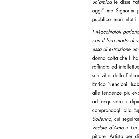
un’amica
le disse Fa
oggi” ma Signorini 
pubblico: morì infatti
I Macchiaioli parlan
con il loro modo di v
essa di estrazione umi
donna colta che li h
raffinata ed intellett
sua villa della Falco
Enrico Nencioni. Isab
alle tendenze più evol
ad acquistare i dipi
comprandogli alla Es
Solferino
, cui seguir
vedute d’Arno
e
Un 
pittore. Artista per 