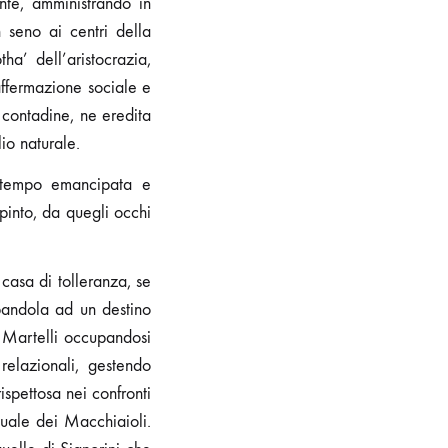
ente, amministrando in
 seno ai centri della
ha’ dell’aristocrazia,
affermazione sociale e
 contadine, ne eredita
io naturale.
ntempo emancipata e
pinto, da quegli occhi
casa di tolleranza, se
ppandola ad un destino
i Martelli occupandosi
relazionali, gestendo
ispettosa nei confronti
tuale dei Macchiaioli.