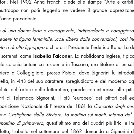
ttori. Nel 1902 Anna Franchi diede alle stampe “Arte e artist
purtroppo non potè leggerlo né vedere il grande apprezzame
 l’anno precedente.
o di una donna forte e consapevole, indipendente e coraggiosa.
edere la figura femminile…così libera dalle convenzioni, così in
le o di alto lignaggio
dichiara il Presidente Federico Bano. La 
Isabella Falconer
a sostenuti come
. La nobildonna inglese, tipic
uale colonia britannica residente in Toscana, era titolare di un salo
niera a Collegigliato, presso Pistoia, dove Signorini fu introdot
ella, in virtù del suo carattere spregiudicato e del moderno a
ute dell’arte e della letteratura, guarda con interesse alla pittu
nti di Telemaco Signorini, il più ‘europeo’ dei pittori dell’
e
posizione Nazionale di Firenze del 1861 la
Cacciata degli aust
anno
Castiglione delle Stiviere
,
La mattina sui monti
,
Interno del 
mattino di primavera
, quest’ultimo uno dei quadri più lirici e imp
diletto, Isabella nel settembre del 1862 domanda a Signorini di