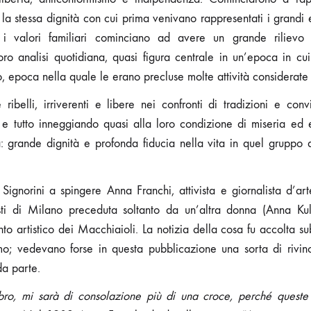
 la stessa dignità con cui prima venivano rappresentati i grandi 
i valori familiari cominciano ad avere un grande rilievo
ro analisi quotidiana, quasi figura centrale in un’epoca in cu
, epoca nella quale le erano precluse molte attività considerate 
e ribelli, irriverenti e libere nei confronti di tradizioni e conv
i e tutto inneggiando quasi alla loro condizione di miseria ed
: grande dignità e profonda fiducia nella vita in quel gruppo di 
Signorini a spingere Anna Franchi, attivista e giornalista d’
isti di Milano preceduta soltanto da un’altra donna (Anna Kulis
 artistico dei Macchiaioli. La notizia della cosa fu accolta sub
o; vedevano forse in questa pubblicazione una sorta di rivinci
a parte.
ibro, mi sarà di consolazione più di una croce, perché queste