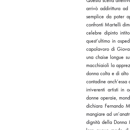
Questa scelta affettiv
arrivò addirittura a
semplice da poter ap
confronti Martelli di
celebre dipinto inti
quest’ultimo in ospe
capolavoro di Giovan
una chaise longue su
macchiaioli la appre
donna colta e di alto
contadine anch’essa 
irriverenti artisti 
donne operaie, mondi
dichiara Fernando 
mangiare ad un’anatra
dignità della Donna M