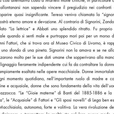
a così alternativa costò a Martelli molte critiche, in particolare 
d allontanarsi non sapendo vincere il pregiudizio nei confronti
parire quasi insignificante. Teresa veniva chiamata la “sign
mostrò eterno amore e devozione. Al contrario di Signorini, Zan
tolato “La lettrice” e Abbati uno splendido ritratto. Fu propr
dale quando si sentì male e purtroppo morì poi per un morso di
ni Fattori, che si trova ora al Museo Civico di Livorno, è rapp
 uno sfondo di una pineta. Signorini non la amava e se ne allon
zzarono molto per le sue doti umane che sopperivano alla manc
 lignaggio fieramente indipendente cui fa da contraltare la donna
ampiamente esaltata nelle opere macchiaiole. Donne immortalat
in ogni momento quotidiano, nell’importante ruolo di madre e c
ne e acquaiole, donne che sono fondamenta della vita dell’uo
Mazzocca. “Le “Gioie materne” di Banti del 1885-1886 e la
”, le “Acquaiole” di Fattori e “Gli sposi novelli” di Lega ben es
acchiaiola, autonoma, forte e volitiva. La vera rivoluzione de