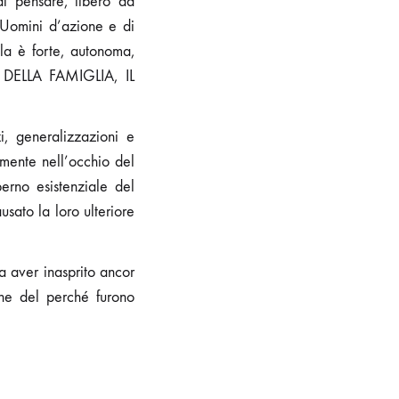
i pensare, libero da
“Uomini d’azione e di
la è forte, autonoma,
NO DELLA FAMIGLIA, IL
i, generalizzazioni e
rmente nell’occhio del
erno esistenziale del
sato la loro ulteriore
 aver inasprito ancor
one del perché furono