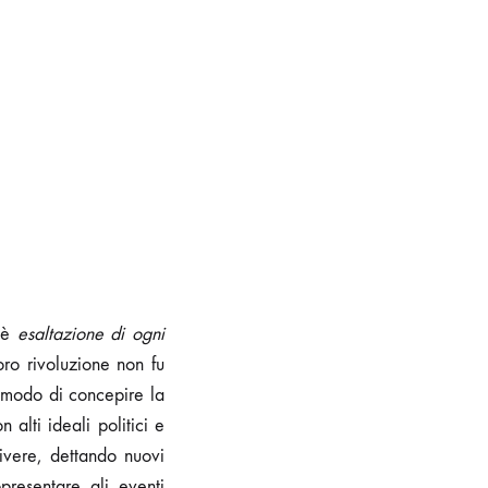
o è
esaltazione di ogni
ro rivoluzione non fu
o modo di concepire la
 alti ideali politici e
vivere, dettando nuovi
presentare gli eventi