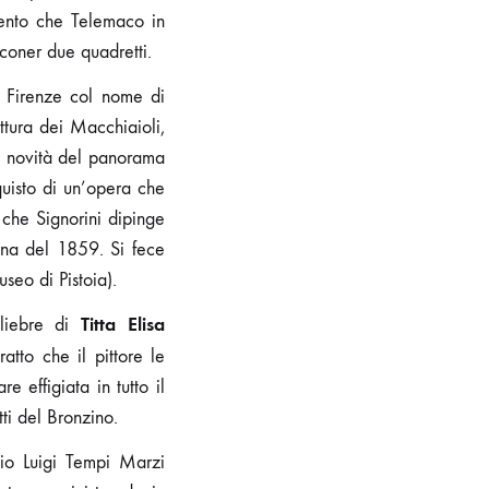
ento che Telemaco in
coner due quadretti.
a Firenze col nome di
ttura dei Macchiaioli,
le novità del panorama
quisto di un’opera che
che Signorini dipinge
ina del 1859. Si fece
useo di Pistoia).
Titta Elisa
uliebre di
atto che il pittore le
 effigiata in tutto il
tti del Bronzino.
zio Luigi Tempi Marzi