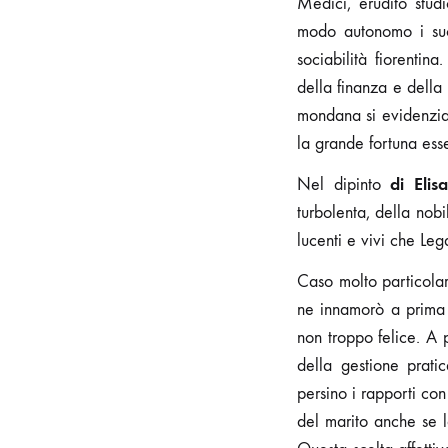
Medici, erudito studi
modo autonomo i suoi
sociabilità fiorentin
della finanza e della
mondana si evidenzia 
la grande fortuna ess
di Elis
Nel dipinto
turbolenta, della nob
lucenti e vivi che Leg
Caso molto particolar
ne innamorò a prima v
non troppo felice. A 
della gestione prati
persino i rapporti con
del marito anche se l