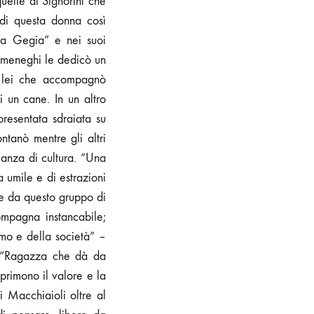
quelle di Signorini che
 di questa donna così
ora Gegia” e nei suoi
domeneghi le dedicò un
io lei che accompagnò
 un cane. In un altro
resentata sdraiata su
tanò mentre gli altri
anza di cultura. “Una
 umile e di estrazioni
e da questo gruppo di
ompagna instancabile;
mo e della società” –
 “Ragazza che dà da
primono il valore e la
i Macchiaioli oltre al