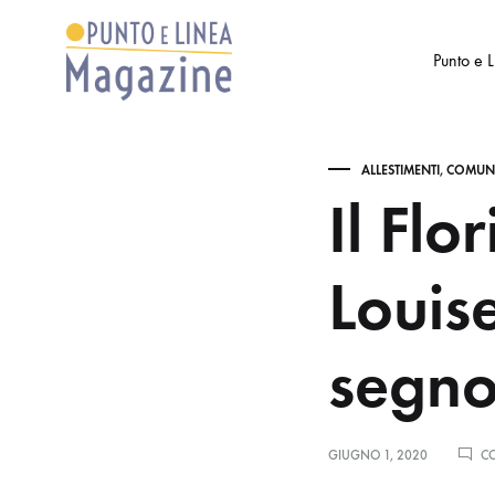
Punto e 
Punto
Settimanale
e
di
ALLESTIMENTI
,
COMUNI
Linea
Arte
Il Flo
Magazine
e
Cultura
Louis
segno
GIUGNO 1, 2020
CO