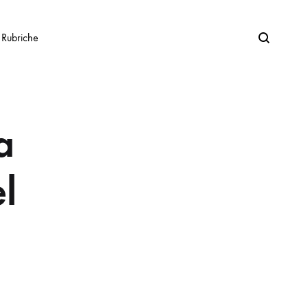
Search
Rubriche
a
l