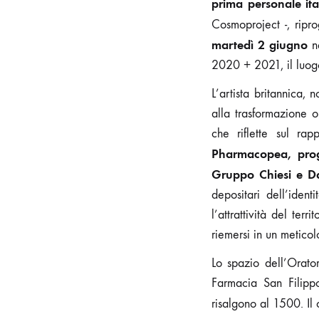
prima personale ita
Cosmoproject -, rip
martedì 2 giugno
ne
2020 + 2021, il luogo
L’artista britannica, n
alla trasformazione o
che riflette sul r
Pharmacopea, proge
Gruppo Chiesi e D
depositari dell’ident
l’attrattività del ter
riemersi in un metico
Lo spazio dell’Orato
Farmacia San Filipp
risalgono al 1500. Il