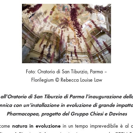
DI
REBECCA
LOUISE
LAW
INAUGURA
NEL
SEGNO
DELLA
RIPARTENZA
Foto: Oratorio di San Tiburzio, Parma –
Florilegium © Rebecca Louise Law
all’Oratorio di San Tiburzio di Parma l’inaugurazione del
tannica con un’installazione in evoluzione di grande impatto
Pharmacopea, progetto del Gruppo Chiesi e Davines
natura in evoluzione
a come
in un tempo imprevedibile è al 