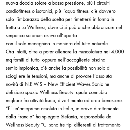
nuova doccia solare a bassa pressione, più i circuiti
LA
cardiofitness o isotonici, più l’aqua fitness: c’è davvero
FORMA
DEI
solo l’imbarazzo della scelta per rimettersi in forma in
SOGNI
fretta a La Wellness, dove ci si può anche abbronzare nel
simpatico solarium estivo all’aperto
con il sole meneghino in maniera del tutto naturale.
Ora infatti, oltre a poter allenare la muscolatura nei 4.000
mq forniti di tutto, oppure nell’accogliente piscina
semiolimpionica, c’è anche la possibilità non solo di
sciogliere le tensioni, ma anche di provare l’assoluta
novità di N.E.W.S – New Efficient Waves Sonic nel
delizioso spazio Wellness Beauty: quale connubio
migliore fra attività fisica, divertimento ed area benessere.
“E’ un’anteprima assoluta in Italia, in arrivo direttamente
dalla Francia” ha spiegato Stefania, responsabile del
Wellness Beauty “Ci sono tre tipi differenti di trattamento