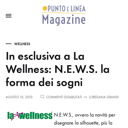
WELLNESS
In esclusiva a La
Wellness: N.E.W.S. la
forma dei sogni
SU
AGOSTO 10, 2010
COMMENTI DISABILITATI
>>
LOREDANA GRANDI
IN
ESCLUSIVA
A
N.E.W.S., ovvero la novità per
LA
disegnare la silhouette, più la
WELLNESS:
N.E.W.S.