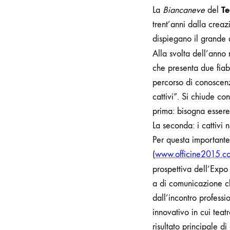
Te
La
Biancaneve
del
trent’anni dalla creaz
dispiegano il grande 
Alla svolta dell’ann
che presenta due fiab
percorso di conoscenz
cattivi”.
Si chiude co
prima: bisogna essere
La seconda: i cattivi
Per questa importante
(
www.officine2015.co
prospettiva dell’Expo
a di comunicazione c
dall’incontro professi
innovativo in cui teat
risultato principale d