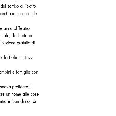
 del sorriso al Teatro
centro in una grande
geranno al Teatro
eciale,
dedicate ai
ribuzione gratuita di
e: la Delirium Jazz
bambini e famiglie con
mava praticare il
nare un nome alle cose
tro e fuori di noi, di