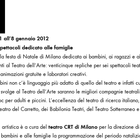
PER
RAGAZZI
1
all’8 gennaio 2012
pettacoli dedicato alle famiglie
la festa di Natale di Milano dedicata ai bambini, ai ragazzi e al
i al Teatro dell’Arte: venticinque repliche per sei spettacoli teat
nimazioni gratuite e laboratori creativi.
ini non c’è linguaggio più adatto di quello del teatro e infatti c
 svolge al
Teatro dell’Arte
saranno le migliori compagnie teatrali
c per adulti e piccini. L’eccellenza del teatro di ricerca italiano,
atro del Carretto, dei Babilonia Teatri, del Teatro Sotterraneo e
teatro CRT di Milano
 artistica è a cura del
per la direzione di 
i bambini e alle famiglie la programmazione del periodo nataliz