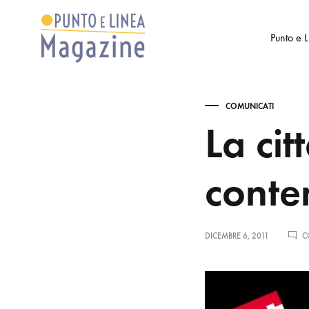
Punto e 
Punto
Settimanale
e
di
COMUNICATI
Linea
Arte
La cit
Magazine
e
Cultura
conte
DICEMBRE 6, 2011
C