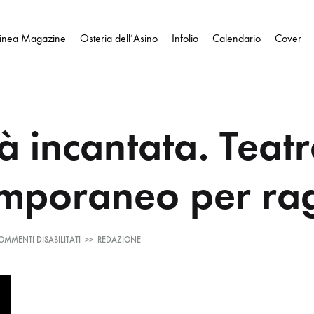
Linea Magazine
Osteria dell’Asino
Infolio
Calendario
Cover
tà incantata. Teat
mporaneo per ra
SU
OMMENTI DISABILITATI
>>
REDAZIONE
LA
CITTÀ
INCANTATA.
TEATRO
CONTEMPORANEO