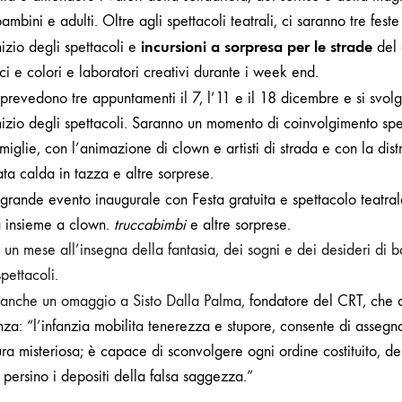
mbini e adulti. Oltre agli spettacoli teatrali, ci saranno tre feste
incursioni a sorpresa per le strade
nizio degli spettacoli e
del 
ci e colori e laboratori creativi durante i week end.
prevedono tre appuntamenti
il 7, l’11 e il 18 dicembre e
si svol
inizio degli spettacoli. Saranno un momento di coinvolgimento sp
miglie, con l’animazione di clown e artisti di strada e con la dist
a calda in tazza e altre sorprese.
 grande evento inaugurale con Festa gratuita e spettacolo teatral
a insieme a clown.
truccabimbi
e altre sorprese.
à un mese all’insegna della fantasia, dei sogni e dei desideri di 
pettacoli.
anche un omaggio a Sisto Dalla Palma,
fondatore del CRT,
che a
enza: “l’infanzia mobilita tenerezza e stupore, consente di asseg
ura misteriosa; è capace di sconvolgere ogni ordine costituito, den
 persino i depositi della falsa saggezza.”