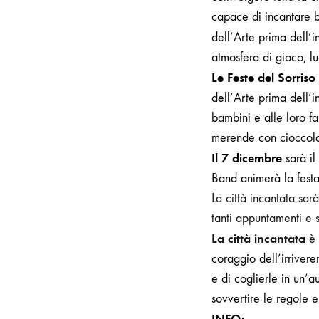
capace di incantare ba
dell’Arte prima dell’i
atmosfera di gioco, lu
Le Feste del Sorriso
dell’Arte prima dell’
bambini e alle loro fa
merende con cioccolat
Il 7 dicembre
sarà il
Band animerà la fest
La città incantata sar
tanti appuntamenti e s
La città incantata
è 
coraggio dell’irriver
e di coglierle in un’a
sovvertire le regole e