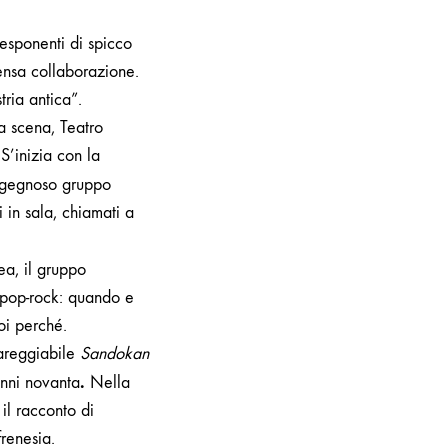
 esponenti di spicco
tensa collaborazione.
tria antica”.
a scena, Teatro
S’inizia con la
ingegnoso gruppo
 in sala, chiamati a
ea, il gruppo
e pop-rock: quando e
oi perché.
areggiabile
Sandokan
.
anni novanta
Nella
 i
l racconto di
frenesia.