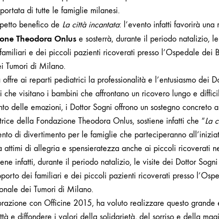
 portata di tutte le famiglie milanesi.
spetto benefico de
La città incantata
:
l’evento infatti favorirà una 
one Theodora Onlus
e sosterrà, durante il periodo natalizio, le
familiari e dei piccoli pazienti ricoverati presso l’Ospedale dei 
ei Tumori di Milano.
fre ai reparti pediatrici la professionalità e l’entusiasmo dei Dot
 che visitano i bambini che affrontano un ricovero lungo e difficil
ento delle emozioni, i Dottor Sogni offrono un sostegno concreto a
ttrice della Fondazione Theodora Onlus, sostiene infatti che “
La c
nto di divertimento per le famiglie che parteciperanno all’iniziat
 attimi di allegria e spensieratezza anche ai piccoli ricoverati n
ene infatti, durante il periodo natalizio, le visite dei Dottor Sog
orto dei familiari e dei piccoli pazienti ricoverati presso l’Osp
ionale dei Tumori di Milano.
orazione con Officine 2015, ha voluto realizzare questo grande
ittà e diffondere i valori della solidarietà, del sorriso e della ma