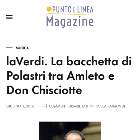
MUSICA
laVerdi. La bacchetta di
Polastri tra Amleto e
Don Chisciotte
SU
GIUGNO 3, 2016
COMMENTI DISABILITATI
>>
PAOLA RAIMONDI
LAVERDI.
LA
BACCHETTA
DI
POLASTRI
TRA