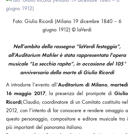
RAPITA,
PRIMA
ESECUZIONE
IN
Foto: Giulio Ricordi (Milano 19 dicembre 1840 – 6
EPOCA
giugno 1912) © laVerdi
CONTEMPORANEA
Nell’ambito della rassegna “laVerdi festeggia”,
all’Auditorium Mahler è stata rappresentata l’opera
musicale “La secchia rapita”, in occasione del 105°
anniversario della morte di Giulio Ricordi
Auditorium di Milano
martedì
A introdurre l’evento all’
,
16 maggio 2017
Giulio
, la presenza del pronipote di
Ricordi
,Claudio, coordinatore di un Comitato costituito nel
2012, con l’intento di far conoscere e rendere omaggio a
questo personaggio, compositore e editore musicale tra i
più importanti del panorama italiano.