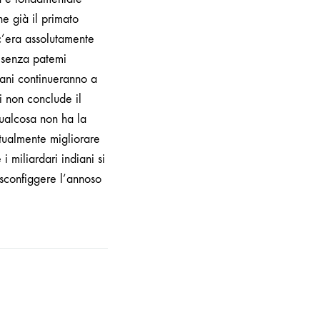
ne già il primato
c’era assolutamente
e senza patemi
ani continueranno a
ni non conclude il
qualcosa non ha la
tualmente migliorare
i miliardari indiani si
 sconfiggere l’annoso