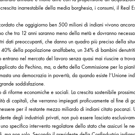
rescita inarrestabile della media borghesia, i consumi, il Real E
cordato che oggigiorno ben 500 milioni di indiani vivono ancor
cono che tra 12 anni saranno meno della metà e dovranno necess
ltri dati preoccupanti, che danno un quadro più preciso della situ
n 40% della popolazione analfabeta, un 34% di bambini denutriti
 entrano nel mercato del lavoro senza quasi mai riuscire a trova
pplicato da Pechino, ma, a detta della Commissione per la pianif
 rimasta una democrazia in povertà, da quando esiste l’Unione ind
grande soddisfazione.
o di riforme economiche e sociali. La crescita sostenibile prossi
tà di capitali, che verranno impiegati proficuamente al fine di ga
nessere per il restante mezzo miliardo di indiani citato pocanzi.
dente degli industriali privati, non può essere lasciato esclusiv
o specifico intervento regolatore dello stato che assicuri le nec
di, ma non solo. Secondo il presidente della Confindustria india