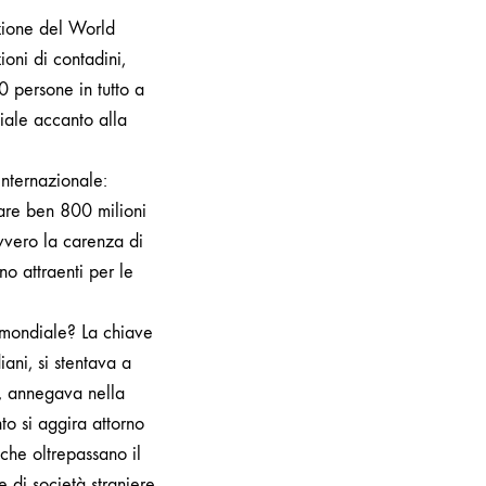
zione del World
oni di contadini,
50 persone in tutto a
iale accanto alla
nternazionale:
tare ben 800 milioni
ovvero la carenza di
no attraenti per le
 mondiale? La chiave
iani, si stentava a
e, annegava nella
to si aggira attorno
 che oltrepassano il
e di società straniere.