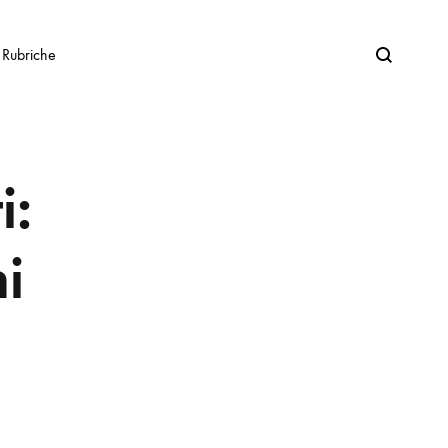
Search
Rubriche
i:
i