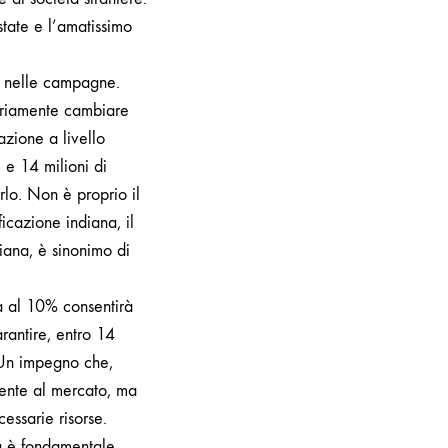
state e l’amatissimo
a nelle campagne.
ariamente cambiare
azione a livello
 e 14 milioni di
rlo. Non è proprio il
icazione indiana, il
iana, è sinonimo di
ma al 10% consentirà
rantire, entro 14
Un impegno che,
amente al mercato, ma
essarie risorse.
na è fondamentale