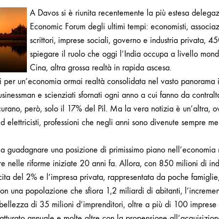
NON
A Davos si è riunita recentemente la più estesa delega
TI
Economic Forum degli ultimi tempi: economisti, associazi
ASPETTI:
TANTI
scrittori, imprese sociali, governo e industria privata, 4
INGEGNERI
spiegare il ruolo che oggi l’India occupa a livello mond
MA
POCHI
Cina, altra grossa realtà in rapida ascesa.
IDRAULICI
i per un’economia ormai realtà consolidata nel vasto panorama i
sinessman e scienziati sfornati ogni anno a cui fanno da contral
curano, però, solo il 17% del Pil. Ma la vera notizia è un’altra, 
 ed elettricisti, professioni che negli anni sono divenute sempre me
a a guadagnare una posizione di primissimo piano nell’economia
re nelle riforme iniziate 20 anni fa. Allora, con 850 milioni di ind
ita del 2% e l’impresa privata, rappresentata da poche famigli
on una popolazione che sfiora 1,2 miliardi di abitanti, l’incremen
bellezza di 35 milioni d’imprenditori, oltre a più di 100 imprese
 fatturato annuale e molte altre con la propensione all’acquisizion