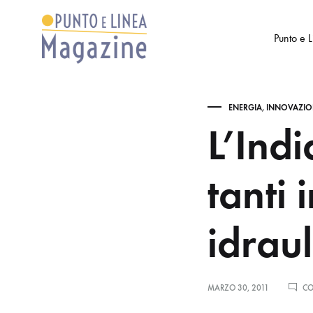
Punto e 
Punto
Settimanale
e
di
ENERGIA, INNOVAZIO
Linea
Arte
L’Indi
Magazine
e
Cultura
tanti
idraul
MARZO 30, 2011
CO