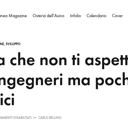
Linea Magazine
Osteria dell’Asino
Infolio
Calendario
Cover
NE, SVILUPPO
a che non ti aspett
 ingegneri ma poch
ici
SU
MMENTI DISABILITATI
>>
CARLO BELLINO
L’INDIA
CHE