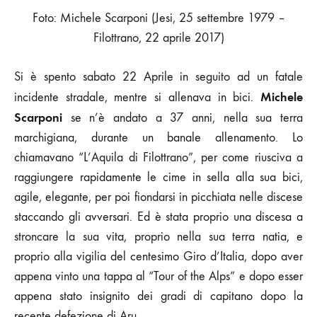
DI
Foto: Michele Scarponi (Jesi, 25 settembre 1979 –
UMILTÀ
Filottrano, 22 aprile 2017)
Si è spento sabato 22 Aprile in seguito ad un fatale
Michele
incidente stradale, mentre si allenava in bici.
Scarponi
se n’è andato a 37 anni, nella sua terra
marchigiana, durante un banale allenamento. Lo
chiamavano “L’Aquila di Filottrano”, per come riusciva a
raggiungere rapidamente le cime in sella alla sua bici,
agile, elegante, per poi fiondarsi in picchiata nelle discese
staccando gli avversari. Ed è stata proprio una discesa a
stroncare la sua vita, proprio nella sua terra natia, e
proprio alla vigilia del centesimo Giro d’Italia, dopo aver
appena vinto una tappa al “Tour of the Alps” e dopo esser
appena stato insignito dei gradi di capitano dopo la
recente defezione di Aru.