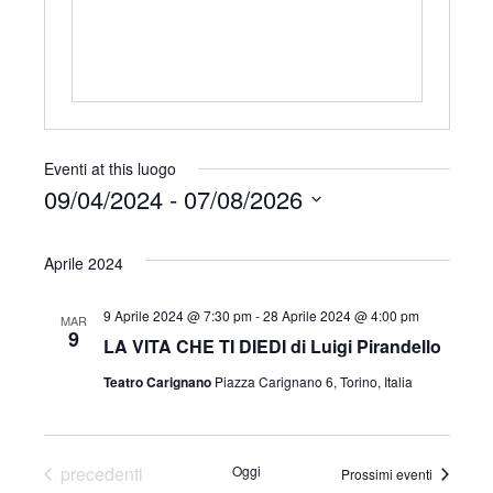
o
i
n
t
o
e
Eventi at this luogo
09/04/2024
 - 
07/08/2026
S
e
Aprile 2024
l
9 Aprile 2024 @ 7:30 pm
-
28 Aprile 2024 @ 4:00 pm
e
MAR
9
LA VITA CHE TI DIEDI di Luigi Pirandello
z
Teatro Carignano
Piazza Carignano 6, Torino, Italia
i
o
n
Eventi
precedenti
Oggi
Prossimi eventi
a