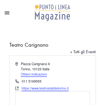
Teatro Carignano
« Tutti gli Eventi
I
Piazza Carignano 6
n
Torino
,
10123
Italia
d
Ottieni indicazioni
i
T
011 5169555
r
e
W
https://www.teatrostabiletorino.it
i
l
e
z
e
b
z
f
s
o