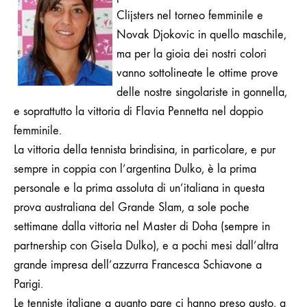
SEMPRE
Clijsters nel torneo femminile e
PIÙ
Novak Djokovic in quello maschile,
AL
FEMMINILE
ma per la gioia dei nostri colori
vanno sottolineate le ottime prove
delle nostre singolariste in gonnella,
e soprattutto la vittoria di Flavia Pennetta nel doppio
femminile.
La vittoria della tennista brindisina, in particolare, e pur
sempre in coppia con l’argentina Dulko, è la prima
personale e la prima assoluta di un’italiana in questa
prova australiana del Grande Slam, a sole poche
settimane dalla vittoria nel Master di Doha (sempre in
partnership con Gisela Dulko), e a pochi mesi dall’altra
grande impresa dell’azzurra Francesca Schiavone a
Parigi.
Le tenniste italiane a quanto pare ci hanno preso gusto, a