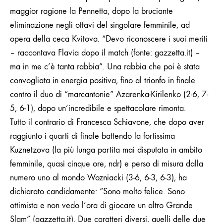
maggior ragione la Pennetta, dopo la bruciante
eliminazione negli ottavi del singolare femminile, ad
opera della ceca Kvitova. “Devo riconoscere i suoi meriti
– raccontava Flavia dopo il match (fonte: gazzetta.it) –
ma in me c’è tanta rabbia”. Una rabbia che poi è stata
convogliata in energia positiva, fino al trionfo in finale
contro il duo di “marcantonie” Azarenka-Kirilenko (2-6, 7-
5, 6-1), dopo un’incredibile e spettacolare rimonta.
Tutto il contrario di Francesca Schiavone, che dopo aver
raggiunto i quarti di finale battendo la fortissima
Kuznetzova (la più lunga partita mai disputata in ambito
femminile, quasi cinque ore, ndr) e perso di misura dalla
numero uno al mondo Wozniacki (3-6, 6-3, 6-3), ha
dichiarato candidamente: “Sono molto felice. Sono
ottimista e non vedo l’ora di giocare un altro Grande
Slam” (gazzetta.it). Due caratteri diversi, quelli delle due