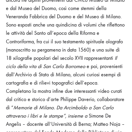
ancora
tre dipinti provenienti dal Civico Museo di Milano
e dal Museo del Duomo, così come stemmi della
Veneranda Fabbrica del Duomo e del Museo di Milano.
Sono esposti anche una quindicina di volumi che riflettono
le attività del Santo all’epoca della Riforma e
Controriforma, fra cui il suo
testamento spirituale olografo
(manoscritto su pergamena in data 1560) e una suite di
18 xilografie popolari del secolo XVII rappresentanti
Il
ciclo della vita di San Carlo Borromeo
e poi, provenienti
dall’Archivio di Stato di Milano, alcuni curiosi esempi di
cartografia e di rilievi topografici dell’epoca.
Completano la mostra infine due interessanti
video curati
dal critico e storico d’arte Philippe Daverio, collaboratore
di “
Memorie di Milano.
Da Arcimboldo a San Carlo
attraverso i libri e le stampe”, insieme a
Simone De
Angelis – docente all’Università di Berna; Matteo Noja –