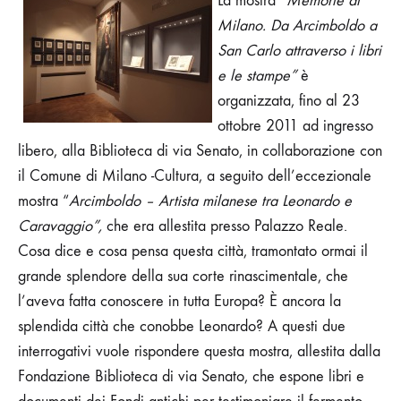
La mostra “
Memorie di
UNA
Milano. Da Arcimboldo a
SPLENDIDA
MOSTRA
San Carlo attraverso i libri
ALLA
e le stampe”
BIBLIOTECA
è
DI
organizzata,
fino al 23
VIA
SENATO
ottobre 2011
ad ingresso
libero
,
alla
Biblioteca di via Senato,
in collaborazione con
il Comune di Milano -Cultura, a seguito dell’eccezionale
mostra “
Arcimboldo – Artista milanese tra Leonardo e
Caravaggio”,
che era allestita presso Palazzo Reale.
Cosa dice e cosa pensa questa città, tramontato ormai il
grande splendore della sua corte rinascimentale, che
l’aveva fatta conoscere in tutta Europa? È ancora la
splendida città che conobbe Leonardo? A questi due
interrogativi vuole rispondere questa mostra, allestita dalla
Fondazione Biblioteca di via Senato, che espone libri e