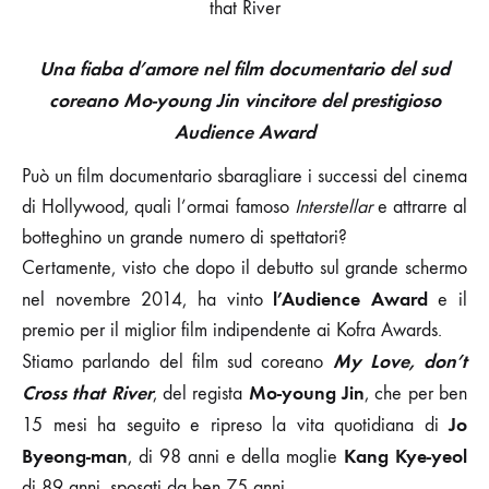
that River
Una fiaba d’amore nel film documentario del sud
coreano
Mo-young Jin vincitore del prestigioso
Audience Award
Può un film documentario sbaragliare i successi del cinema
di Hollywood, quali l’ormai famoso
Interstellar
e attrarre al
botteghino un grande numero di spettatori?
Certamente, visto che dopo il debutto sul grande schermo
l’Audience Award
nel novembre 2014, ha vinto
e il
premio per il miglior film indipendente ai Kofra Awards.
My Love, don’t
Stiamo parlando del film sud coreano
Cross that River
Mo-young Jin
, del regista
, che per ben
Jo
15 mesi ha seguito e ripreso la vita quotidiana di
Byeong-man
Kang Kye-yeol
, di 98 anni e della moglie
di 89 anni, sposati da ben 75 anni.