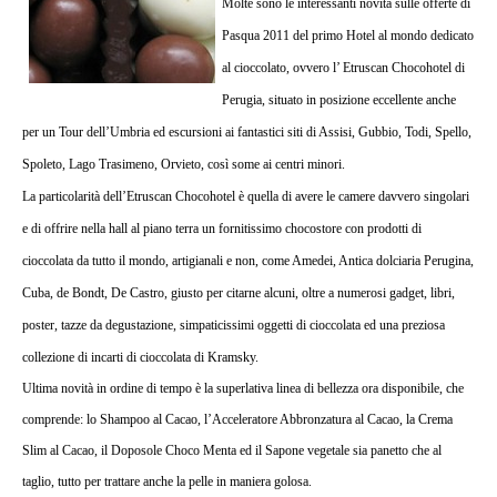
Molte sono le interessanti novità sulle offerte di
CHOCOHOTEL
DI
Pasqua 2011 del primo Hotel al mondo dedicato
PERUGIA:
al cioccolato, ovvero l’ Etruscan Chocohotel di
L’UNICO
HOTEL
Perugia, situato
in posizione eccellente anche
DEDICATO
AL
per un Tour dell’Umbria ed escursioni ai fantastici siti di Assisi, Gubbio, Todi, Spello,
CIOCCOLATO!
Spoleto, Lago Trasimeno, Orvieto, così some ai centri minori.
La particolarità dell’Etruscan Chocohotel è quella di avere le camere davvero singolari
e di offrire
nella hall
al
piano terra un fornitissimo chocostore con prodotti di
cioccolata da tutto il mondo, artigianali e non, come Amedei, Antica dolciaria Perugina,
Cuba, de Bondt, De Castro, giusto per citarne alcuni, oltre a numerosi gadget, libri,
poster, tazze da degustazione, simpaticissimi oggetti di cioccolata ed una preziosa
collezione di incarti di cioccolata di Kramsky.
U
ltima novità in ordine di tempo è la superlativa linea di bellezza ora disponibile
, che
comprende: lo Shampoo al Cacao, l’Acceleratore Abbronzatura al Cacao, la Crema
Slim al Cacao, il Doposole Choco Menta ed il Sapone vegetale sia panetto che al
taglio, tutto per trattare anche la pelle in maniera golosa.