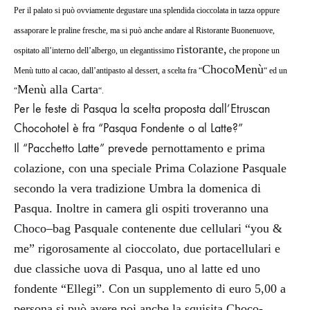
Per il palato si può ovviamente degustare una splendida cioccolata in tazza oppure
assaporare le praline fresche, ma si può anche andare al
Ristorante Buonenuove,
ristorante,
ospitato all’interno dell’albergo,
un elegantissimo
che propone un
ChocoMenù
Menù tutto al cacao, dall’antipasto al dessert, a scelta fra “
“ ed un
Menù alla Carta
“
“.
Per le feste di Pasqua la scelta proposta d
all’Etruscan
Chocohotel
è fra “Pasqua Fondente o al Latte?”
Il “Pacchetto Latte” prevede
pernottamento e prima
colazione, con una speciale
Prima Colazione Pasquale
secondo la vera
tradizione
Umbra la domenica di
Pasqua. Inoltre in camera gli ospiti troveranno una
Choco
–
bag
Pasquale
contenente
due cellulari “you &
me” rigorosamente al cioccolato, due portacellulari e
due classiche uova di Pasqua, uno al latte ed uno
fondente “Ellegi”. Con un supplemento di euro 5,00 a
persona si può avere poi anche la squisita Choco-