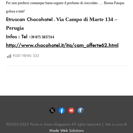
Per non perdersi comunque basta seguire il profumo di cioccolato …. Buona Pasqua
golosa a tutti!
Etruscan Chocohotel
Via Campo di Marte 134 –
–
Perugia
Infos : Tel
+39 075 5837314
http://www.chocohotel.it/ita/cam_offerte62.html
POST VIEWS:
532
©2026-2023 Punto e Linea Magazine All rights reserved | Sito a cura di
Made Web Solutions