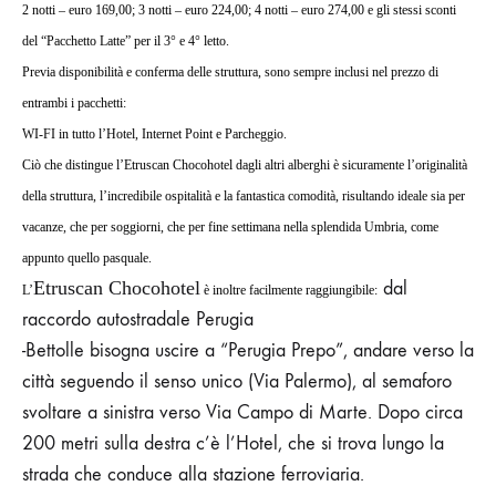
2 notti – euro 169,00; 3 notti – euro 224,00; 4 notti – euro 274,00 e gli stessi sconti
del “Pacchetto Latte” per il
3° e 4° letto
.
Previa disponibilità e conferma delle struttura, sono sempre
inclusi nel prezzo di
entrambi i pacchetti:
WI-FI in tutto l’Hotel, Internet Point e Parcheggio.
Ciò che distingue l’Etruscan Chocohotel dagli altri alberghi è sicuramente l’originalità
della struttura, l’incredibile ospitalità e la fantastica comodità, risultando ideale sia per
vacanze, che per soggiorni, che per fine settimana nella splendida Umbria, come
appunto quello pasquale.
Etruscan Chocohotel
d
al
L’
è inoltre facilmente raggiungibile:
raccordo autostradale Perugia
-Bettolle bisogna uscire a
“Perugia Prepo”, andare
verso la
città seguendo il senso unico (Via Palermo), al semaforo
svoltare a sinistra verso Via Campo di Marte
. Dopo circa
200 metri sulla destra c’è l’Hotel, che si trova lungo la
strada che conduce alla stazione ferroviaria.