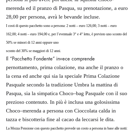
merenda ed il pranzo
di Pasqua, su prenotazione, a
euro
28,00 per persona, avrà le bevande incluse.
I costi di questo pacchetto sono a persona: 2 notti – euro 126,00; 3 notti – euro
162,00; 4 notti – euro 194,00 e, per l’eventuale
3° e 4° letto,
è previsto uno sconto del
50% se minori di 12 anni oppure uno
sconto del 30% se maggiori di 12 anni.
Il “Pacchetto Fondente” invece comprende
pernottamento, prima colazione, ma anche il pranzo o
la cena ed anche qui sia la speciale
Prima Colazione
Pasquale
secondo la
tradizione
Umbra la mattina di
Pasqua, sia la simpatica Choco
–
bag
Pasquale con il suo
prezioso contenuto.
In più è inclusa una golosissima
Choco
–
merenda
a persona con
Cioccolata
calda
in
tazza
e
biscotteria
fine
al
cacao da leccarsi le dita.
La Mezza Pensione con questo pacchetto prevede un costo a persona in base alle notti: