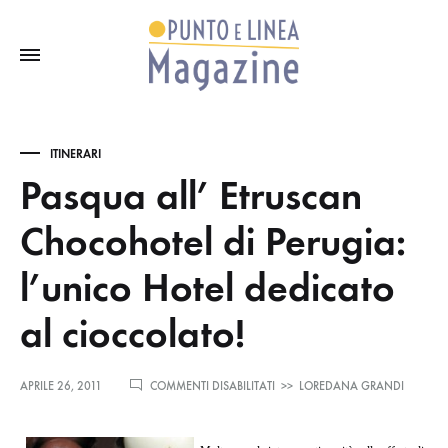
ITINERARI
Pasqua all’ Etruscan
Chocohotel di Perugia:
l’unico Hotel dedicato
al cioccolato!
SU
APRILE 26, 2011
COMMENTI DISABILITATI
>>
LOREDANA GRANDI
PASQUA
ALL’
ETRUSCAN