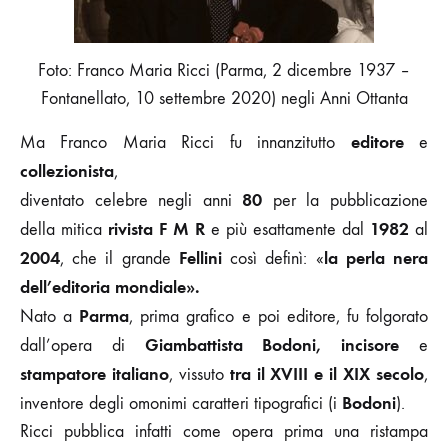
Foto: Franco Maria Ricci (Parma, 2 dicembre 1937 –
Fontanellato, 10 settembre 2020) negli Anni Ottanta
editore
Ma Franco Maria Ricci fu innanzitutto
e
collezionista
,
80
diventato celebre negli anni
per la pubblicazione
rivista F M R
1982
della mitica
e più esattamente dal
al
2004
Fellini
la perla nera
, che il grande
così definì: «
dell’editoria mondiale».
Parma
Nato a
, prima grafico e poi editore, fu folgorato
Giambattista Bodoni, incisore
dall’opera di
e
stampatore italiano
tra il XVIII e il XIX secolo
, vissuto
,
Bodoni
inventore degli omonimi caratteri tipografici (i
).
Ricci pubblica infatti come opera prima una ristampa