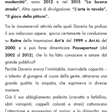
modernità”
2012
2015 “La buona
, anno
e nel
strada”.
“L’arte in tavola”,
Altre opere di divulgazione:
“Il gioco della pittura”.
Tra le innumerevoli attività nelle quali Daverio ha profuso
il suo indiscusso sapere, spicca certamente la conduzione
Raitre
Art’è
1999
Art.tù
su
delle trasmissioni
del
e
del
2000
Passepartout
; e si può forse dimenticare
(dal
2002
2012
al
), che lo ha fatto conoscere e amare dal
grande pubblico?
Perchè Daverio aveva l’inimitabile, inarrivabile capacità –
o talento- di giungere al cuore della gente, attraverso una
grande qualità: la simpatia, che esprimeva in diverse
maniere.
Già il suo abbigliamento preferito (cravatta a farfallino,
abiti variopinti, cappelli colorati e strani) catturavano
l’attenzione e muovevano al sorriso; e la disinvolta, ma