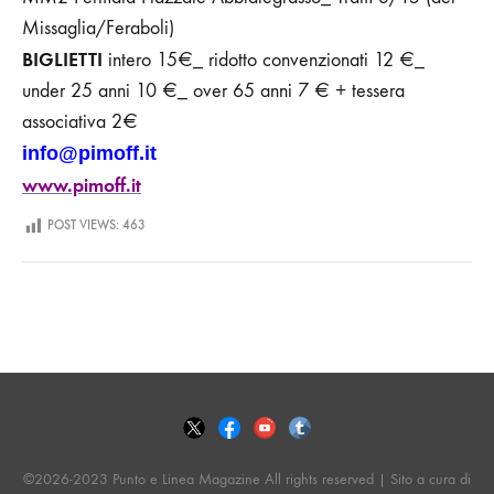
Missaglia/Feraboli)
BIGLIETTI
intero 15€_ ridotto convenzionati 12 €_
under 25 anni 10 €_ over 65 anni 7 € + tessera
associativa 2€
info@pimoff.it
www.pimoff.it
POST VIEWS:
463
©2026-2023 Punto e Linea Magazine All rights reserved | Sito a cura di