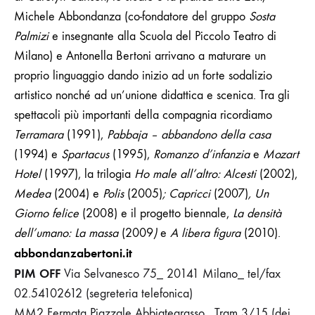
Michele Abbondanza (co-fondatore del gruppo
Sosta
Palmizi
e insegnante alla Scuola del Piccolo Teatro di
Milano) e Antonella Bertoni arrivano a maturare un
proprio linguaggio dando inizio ad un forte sodalizio
artistico nonché ad un’unione didattica e scenica.
Tra gli
spettacoli più importanti della compagnia ricordiamo
Terramara
(1991),
Pabbaja – abbandono della casa
(1994) e
Spartacus
(1995),
Romanzo d’infanzia
e
Mozart
Hotel
(1997), la trilogia
Ho male all’altro: Alcesti
(2002),
Medea
(2004) e
Polis
(2005)
; Capricci
(2007)
, Un
Giorno felice
(2008) e il progetto biennale,
La densità
dell’umano: La massa
(2009
)
e
A libera figura
(2010).
abbondanzabertoni.it
PIM OFF
Via Selvanesco 75_ 20141 Milano_ tel/fax
02.54102612 (segreteria telefonica)
MM2 Fermata Piazzale Abbiategrasso_ Tram 3/15 (dei