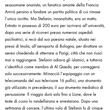
sessuomane onanista, un fanatico amante della Francia.
Arrivò persino a fondare un partito politico di cui rimase
l’unico iscritto. Ma Stefanin, innanzitutto, era un matto.
Entrato in possesso di 200 euro per iscriversi all’università,
dopo una serie di ricoveri presso numerosi ospedali
psichiatrici, si recò dal suo paesino natale, situato nei
pressi di Imola, all’aeroporto di Bologna, per dirottare un
aereo chiedendo di atterrare a Parigi, città che non riuscì
mai a raggiungere. Stefanin odiava gli islamici, e tuttavia
s’identificò come membro di Al Qaeda, per correggersi
solo successivamente. Minacciò l’equipaggio con un
telecomando del suo televisore 16 pollici, uno strumento
già utilizzato in precedenza, il
suo
strumento mediatico di
persuasione. Il viaggio durò solo fino a Lione, dove le
teste di cuoio lo randellarono e arrestarono. Dopo una
settimana di carcere, l’ultimo volo di Stefanin fu di cinque