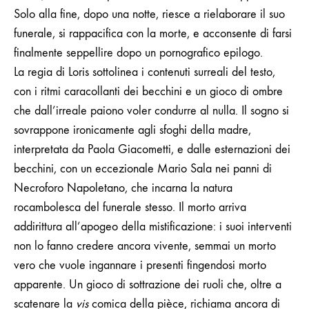
Solo alla fine, dopo una notte, riesce a rielaborare il suo
funerale, si rappacifica con la morte, e acconsente di farsi
finalmente seppellire dopo un pornografico epilogo.
La regia di Loris sottolinea i contenuti surreali del testo,
con i ritmi caracollanti dei becchini e un gioco di ombre
che dall’irreale paiono voler condurre al nulla. Il sogno si
sovrappone ironicamente agli sfoghi della madre,
interpretata da Paola Giacometti, e dalle esternazioni dei
becchini, con un eccezionale Mario Sala nei panni di
Necroforo Napoletano, che incarna la natura
rocambolesca del funerale stesso. Il morto arriva
addirittura all’apogeo della mistificazione: i suoi interventi
non lo fanno credere ancora vivente, semmai un morto
vero che vuole ingannare i presenti fingendosi morto
apparente. Un gioco di sottrazione dei ruoli che, oltre a
scatenare la
vis
comica della pièce, richiama ancora di