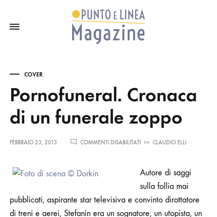
COVER
Pornofuneral. Cronaca
di un funerale zoppo
SU
FEBBRAIO 23, 2013
COMMENTI DISABILITATI
>>
CLAUDIO ELLI
PORNOFUNERAL.
CRONACA
DI
Autore di saggi
UN
sulla follia mai
FUNERALE
ZOPPO
pubblicati, aspirante star televisiva e convinto dirottatore
di treni e aerei, Stefanin era un sognatore, un utopista, un