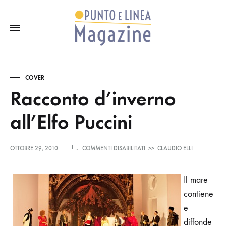
COVER
Racconto d’inverno
all’Elfo Puccini
SU
OTTOBRE 29, 2010
COMMENTI DISABILITATI
>>
CLAUDIO ELLI
RACCONTO
D’INVERNO
ALL’ELFO
Il mare
PUCCINI
contiene
e
diffonde