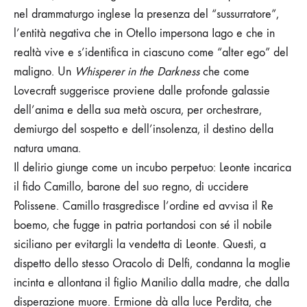
nel drammaturgo inglese la presenza del “sussurratore”,
l’entità negativa che in Otello impersona Iago e che in
realtà vive e s’identifica in ciascuno come “alter ego” del
maligno. Un
Whisperer in the Darkness
che come
Lovecraft suggerisce proviene dalle profonde galassie
dell’anima e della sua metà oscura, per orchestrare,
demiurgo del sospetto e dell’insolenza, il destino della
natura umana.
Il delirio giunge come un incubo perpetuo: Leonte incarica
il fido Camillo, barone del suo regno, di uccidere
Polissene. Camillo trasgredisce l’ordine ed avvisa il Re
boemo, che fugge in patria portandosi con sé il nobile
siciliano per evitargli la vendetta di Leonte.
Questi, a
dispetto dello stesso Oracolo di Delfi, condanna la moglie
incinta e allontana il figlio Manilio dalla madre, che dalla
disperazione muore.
Ermione dà alla luce Perdita, che