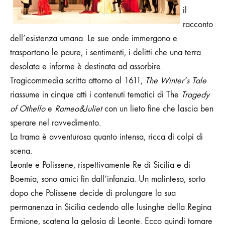
il
racconto
dell’esistenza umana. Le sue onde immergono e
trasportano le paure, i sentimenti, i delitti che una terra
desolata e informe è destinata ad assorbire.
Tragicommedia scritta attorno al 1611,
The Winter’s Tale
riassume
in cinque atti i contenuti tematici di The
Tragedy
of
Othello
e
Romeo&Juliet
con un lieto fine che lascia ben
sperare nel ravvedimento.
La trama è avventurosa quanto intensa, ricca di colpi di
scena.
Leonte e Polissene, rispettivamente Re di Sicilia e di
Boemia, sono amici fin dall’infanzia. Un malinteso, sorto
dopo che Polissene decide di prolungare la sua
permanenza in Sicilia cedendo alle lusinghe della Regina
Ermione, scatena la gelosia di Leonte. Ecco quindi tornare