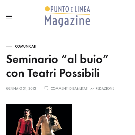
COMUNICATI
Seminario “al buio”
con Teatri Possibili
SU
GENNAIO 31, 2012
COMMENTI DISABILITATI
>>
REDAZIONE
SEMINARIO
“AL
BUIO”
CON
TEATRI
POSSIBILI