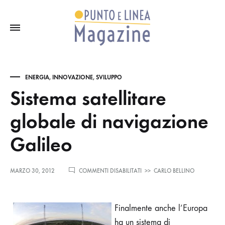
ENERGIA, INNOVAZIONE, SVILUPPO
Sistema satellitare
globale di navigazione
Galileo
SU
MARZO 30, 2012
COMMENTI DISABILITATI
>>
CARLO BELLINO
SISTEMA
SATELLITARE
GLOBALE
Finalmente anche l’Europa
DI
NAVIGAZIONE
ha un sistema di
GALILEO