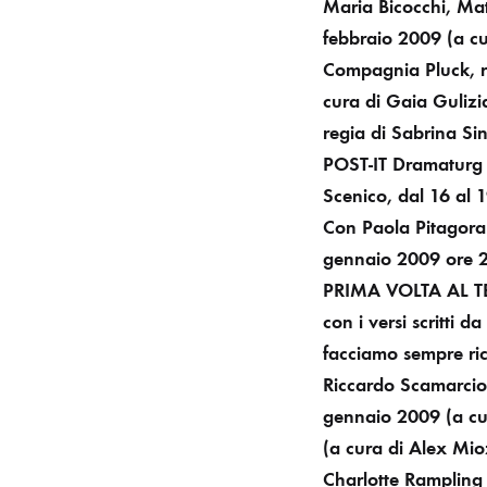
Maria Bicocchi, Matt
febbraio 2009
(a c
Compagnia Pluck, re
cura di Gaia Gulizi
regia di Sabrina Sin
POST-IT Dramaturg 
Scenico, dal 16 al
Con Paola Pitagora 
gennaio 2009 ore 
PRIMA VOLTA AL 
con i versi scritti 
facciamo sempre r
Riccardo Scamarcio
gennaio 2009
(a cu
(a cura di Alex Mio
Charlotte Rampling