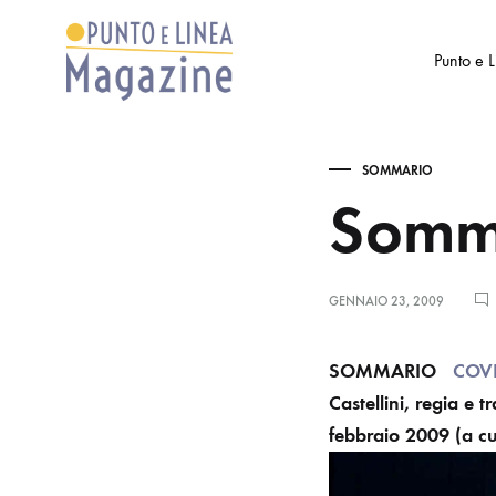
Punto e 
Punto
Settimanale
e
di
SOMMARIO
Linea
Arte
Somm
Magazine
e
Cultura
GENNAIO 23, 2009
SOMMARIO
COV
Castellini, regia e 
febbraio 2009 (a cu