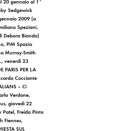
al 20 gennaio al 1°
oby Sedgewick
 gennaio 2009 (a
miliano Speziani,
di Debora
Bionda)
no, PiM Spazio
a Murray-Smith
, venerdì 23
E PARIS PER LA
iccardo Cocciante
ALIANS – Ci
Carlo Verdone,
ius, giovedì 22
 Patel, Freida Pinto
h Fiennes,
HIESTA SUL