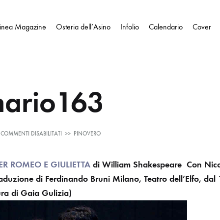
Linea Magazine
Osteria dell’Asino
Infolio
Calendario
Cover
ario163
SU
COMMENTI DISABILITATI
>>
PINOVERO
SOMMARIO163
ER
ROMEO E GIULIETTA
di William Shakespeare
Con Nico
traduzione di Ferdinando Bruni
Milano, Teatro dell’Elfo, dal
ra di Gaia Gulizia)