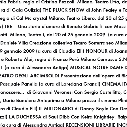
ia Fabris, regia di Cristina Pezzoli
Milano, Teatro Litta, d
ura di Gaia Gulizia)
THE PLUCK SHOW di John Fealey e T
gia di Cal Mc crystal Milano, Teatro Libero, dal 20 al 25
a) TRE – Una storia d’amore di Renato Gabrielli
con Massi
atti
Milano, Teatro i, dal 20 al 25 gennaio 2009
(a cura 
Daniele Villa
Creazione collettiva Teatro Sotterraneo
Mila
 19 gennaio 2009
(a cura di Claudio Elli)
HONOUR di Joann
e Roberto Alpi, regia di Franco Però
Milano Cernusco S.N.
21
(a cura di Alessandra Antiga)
MUSICAL
NÔTRE DAME D
TEATRO DEGLI ARCIMBOLDI
Presentazione dell’opera di R
da Pasquale Panella
(a cura di Loredana Grandi)
CINEMA IT
iconoscere…
di Giovanni Veronesi
Con Sergio Castellitto, 
, Dario Bandiera
Anteprima a Milano presso il cinema Plin
ra di Claudio Elli)
IL MILIONARIO
di Danny Boyle
Con Dev
zzi)
LA DUCHESSA di Saul Dibb
Con Keira Knightley, Ralp
(a cura di Alessandra Antiga)
RECENSIONI LIBRARIE
INC