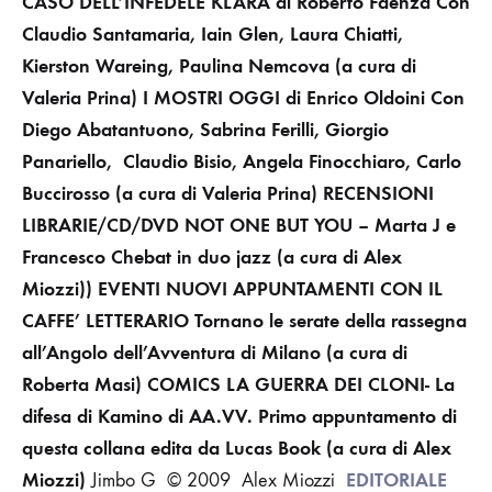
CASO DELL’INFEDELE KLARA di Roberto Faenza
Con
Claudio Santamaria, Iain Glen, Laura Chiatti,
Kierston Wareing, Paulina Nemcova
(a cura di
Valeria Prina)
I MOSTRI OGGI
di Enrico Oldoini
Con
Diego Abatantuono, Sabrina Ferilli, Giorgio
Panariello,
Claudio Bisio, Angela Finocchiaro, Carlo
Buccirosso
(a cura di Valeria Prina)
RECENSIONI
LIBRARIE/CD/DVD
NOT ONE BUT YOU – Marta J e
Francesco Chebat in duo jazz
(a cura di Alex
Miozzi))
EVENTI
NUOVI APPUNTAMENTI CON IL
CAFFE’ LETTERARIO
Tornano le serate della rassegna
all’Angolo dell’Avventura di Milano
(a cura di
Roberta Masi)
COMICS
LA GUERRA DEI CLONI- La
difesa di Kamino
di AA.VV.
Primo appuntamento di
questa collana edita da Lucas Book
(a cura di Alex
Miozzi)
EDITORIALE
Jimbo G © 2009 Alex Miozzi