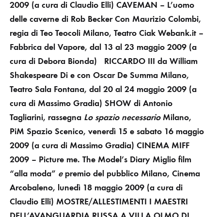
2009
(a cura di Claudio Elli)
CAVEMAN – L’uomo
delle caverne
di Rob Becker
Con Maurizio Colombi,
regia di Teo Teocoli
Milano, Teatro Ciak Webank.it –
Fabbrica del Vapore, dal 13 al 23 maggio 2009
(a
cura di
Debora Bionda)
RICCARDO III da William
Shakespeare Di e con Oscar De Summa Milano,
Teatro Sala Fontana, dal 20 al 24 maggio 2009 (a
cura di Massimo Gradia)
SHOW
di Antonio
Tagliarini, rassegna
Lo spazio necessario
Milano,
PiM Spazio Scenico, venerdì 15 e sabato 16 maggio
2009
(a cura di Massimo Gradia)
CINEMA
MIFF
2009 – Picture me. The Model’s Diary
Miglio film
“alla moda”
e
premio del pubblico
Milano, Cinema
Arcobaleno, lunedì 18 maggio 2009
(a cura di
Claudio Elli)
MOSTRE/ALLESTIMENTI
I MAESTRI
DELL’AVANGUARDIA RUSSA A VILLA OLMO DI