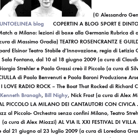
(© Alessandro Ge
UNTOELINEA blog
COPERTIN
A BLOG
SPORT E DINT
tch a Milano: lezioni di boxe alla Germania
Rubrica di a
 cura di Massimo Gradia) TEATRO
ROSENCRANTZ E GUIL
pard
Elsinor Teatro Stabile d’Innovazione, regia di Letizia
o Sala Fontana, dal 10 al 18 giugno 2009
(a cura di Claudio
orgio Strehler e Paolo Grassi creò il Piccolo
(a cura di Sil
CIULLA
di Paolo Benvenuti e Paola Baroni
Produzione Arse
I LOVE RADIO ROCK – The Boat That Rocked
di Richard 
Kenneth Branagh
,
Bill Nighy
, Nick Frost
(a cura di Alex M
AL PICCOLO LA MILANO DEI CANTAUTORI CON CIVICA
z al Piccolo- Orchestra senza confini
Milano, Teatro Streh
1
(a cura di Alex Miozzi)
AL VIA IL XXI FESTIVAL DI VILL
te dal 21 giugno al 23 luglio 2009
(a cura di Loredana Gra