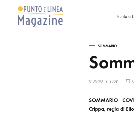
Punto e 
Punto
Settimanale
e
di
SOMMARIO
Linea
Arte
Somm
Magazine
e
Cultura
GIUGNO 19, 2009
C
SOMMARIO
COV
Crippa, regia di Eli