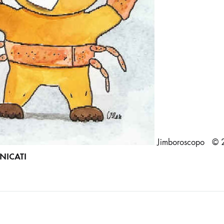
Jimboroscopo © 
ICATI