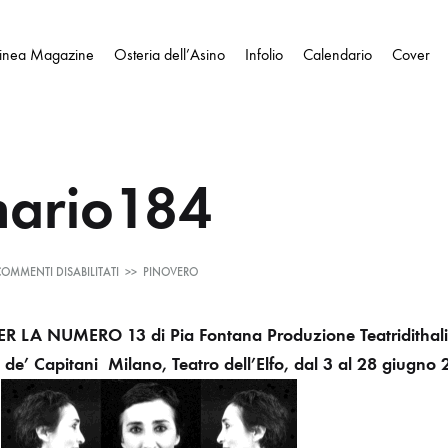
Linea Magazine
Osteria dell’Asino
Infolio
Calendario
Cover
ario184
SU
OMMENTI DISABILITATI
>>
PINOVERO
SOMMARIO184
ER
LA NUMERO 13 di Pia Fontana
Produzione Teatridithali
o de’ Capitani
Milano, Teatro dell’Elfo, dal 3 al 28 giugno