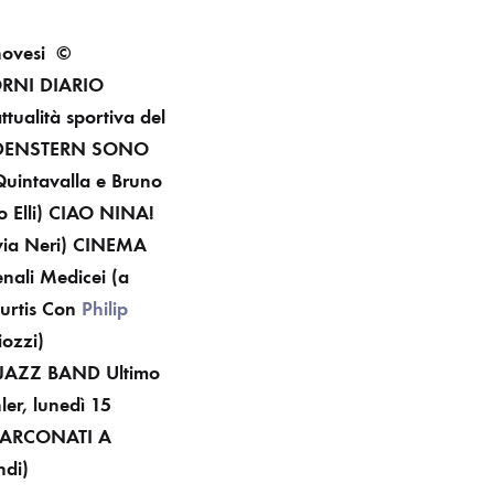
novesi ©
ORNI
DIARIO
ttualità sportiva del
DENSTERN SONO
 Quintavalla e Bruno
 Elli)
CIAO NINA!
via Neri)
CINEMA
nali Medicei
(a
Curtis Con
Philip
iozzi)
 JAZZ BAND
Ultimo
ler, lunedì 15
A ARCONATI
A
ndi)