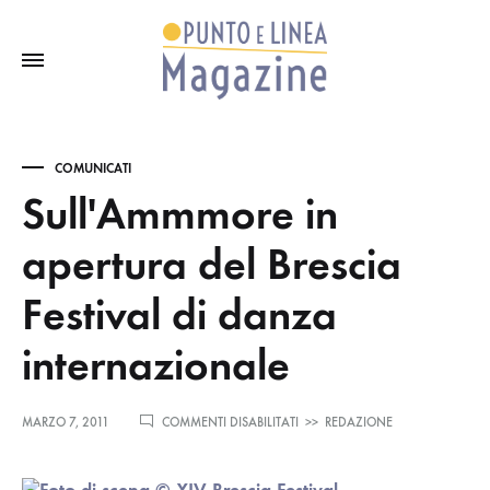
COMUNICATI
Sull'Ammmore in
apertura del Brescia
Festival di danza
internazionale
SU
MARZO 7, 2011
COMMENTI DISABILITATI
>>
REDAZIONE
SULL'AMMMORE
IN
APERTURA