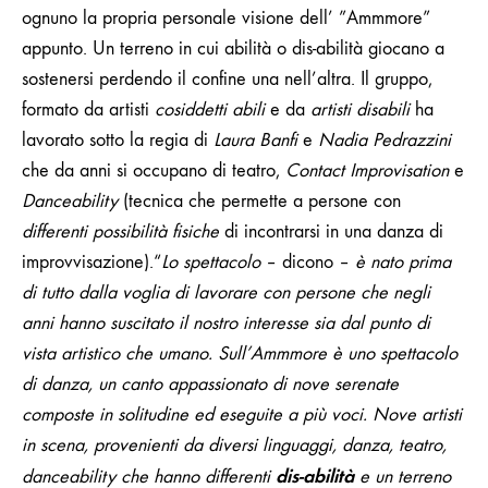
ognuno la propria personale visione dell’ ”Ammmore”
appunto. Un terreno in cui abilità o dis-abilità giocano a
sostenersi perdendo il confine una nell’altra. Il gruppo,
formato da artisti
cosiddetti abili
e da
artisti disabili
ha
lavorato sotto la regia di
Laura Banfi
e
Nadia Pedrazzini
che da anni si occupano di teatro,
Contact Improvisation
e
Danceability
(tecnica che permette a persone con
differenti possibilità fisiche
di incontrarsi in una danza di
improvvisazione).“
Lo spettacolo
– dicono –
è nato prima
di tutto dalla voglia di lavorare con persone che negli
anni hanno suscitato il nostro interesse sia dal punto di
vista artistico che umano.
Sull’Ammmore è uno spettacolo
di danza, un canto appassionato di nove serenate
composte in solitudine ed eseguite a più voci.
Nove artisti
in scena, provenienti da diversi linguaggi, danza, teatro,
dis-abilità
danceability che hanno differenti
e un terreno