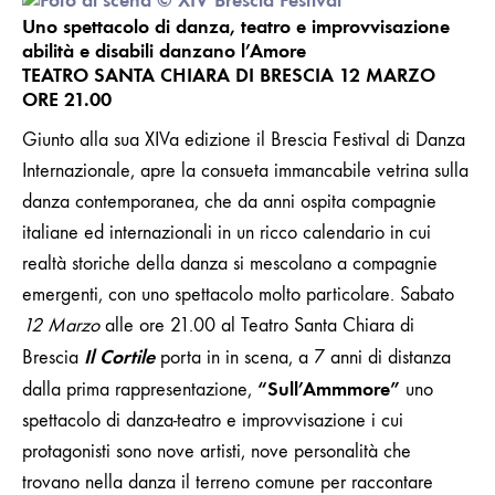
DEL
Uno spettacolo di danza, teatro e improvvisazione
BRESCIA
abilità e disabili danzano l’Amore
FESTIVAL
DI
TEATRO SANTA CHIARA DI BRESCIA 12 MARZO
DANZA
ORE 21.00
INTERNAZIONALE
Giunto alla sua XIVa edizione il Brescia Festival di Danza
Internazionale, apre la consueta immancabile vetrina sulla
danza contemporanea, che da anni ospita compagnie
italiane ed internazionali in un ricco calendario in cui
realtà storiche della danza si mescolano a compagnie
emergenti, con uno spettacolo molto particolare. Sabato
12 Marzo
alle ore 21.00 al Teatro Santa Chiara di
Il Cortile
Brescia
porta in in scena, a 7 anni di distanza
“Sull’Ammmore”
dalla prima rappresentazione,
uno
spettacolo di danza-teatro e improvvisazione i cui
protagonisti sono nove artisti, nove personalità che
trovano nella danza il terreno comune per raccontare