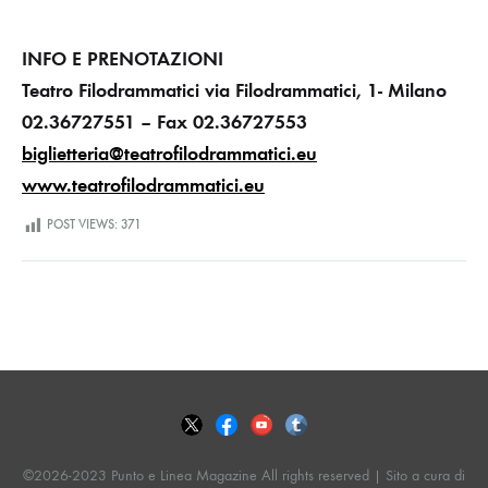
INFO E PRENOTAZIONI
Teatro Filodrammatici
via Filodrammatici, 1-
Milano
02.36727551 – Fax 02.36727553
biglietteria@teatrofilodrammatici.eu
www.teatrofilodrammatici.eu
POST VIEWS:
371
©2026-2023 Punto e Linea Magazine All rights reserved | Sito a cura di