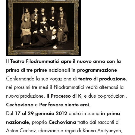
CECHOVIANA
IN
PRIMA
NAZIONALE
I
l Teatro Filodrammatici apre il nuovo anno con la
prima di tre prime nazionali in programmazione
teatro di produzione
Confermando
la sua
vocazione di
,
nei prossimi tre mesi il Filodrammatici vedrà alternarsi
la
Il Processo di K
nuova produzione,
, e due co-produzioni,
Cechoviana
Per favore niente eroi
e
.
17 al 29 gennaio 2012
in prima
Dal
andrà in scena
nazionale,
Cechoviana
proprio
tratto dai racconti di
Anton Cechov, ideazione e regia di Karina Arutyunyan,