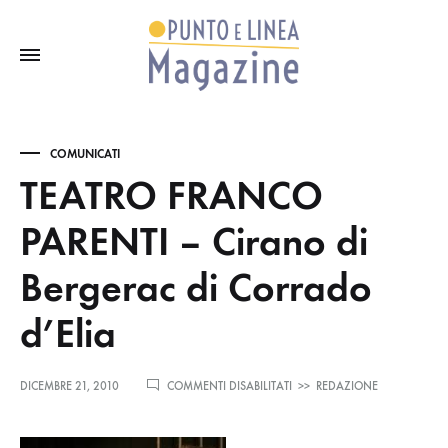
COMUNICATI
TEATRO FRANCO
PARENTI – Cirano di
Bergerac di Corrado
d’Elia
SU
DICEMBRE 21, 2010
COMMENTI DISABILITATI
>>
REDAZIONE
TEATRO
FRANCO
PARENTI