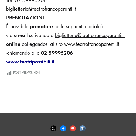
Tel. 02 59995206
biglietteria@teatrofrancoparenti.it
PRENOTAZIONI
prenotare
È possibile
nelle seguenti modalità:
e-mail
via
scrivendo
a
biglietteria@teatrofrancoparenti.it
online
collegandosi al sito
www.teatrofrancoparenti.it
02 59995206
-chiamando allo
www.teatripossibili.it
POST VIEWS:
454