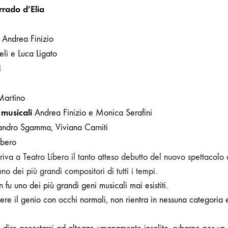
VAN
rrado d’Elia
BEETHOVEN
a
Andrea Finizio
li e Luca Ligato
i
Martino
 musicali
Andrea Finizio e Monica Serafini
andro Sgamma, Viviana Carniti
ibero
riva a Teatro Libero il tanto atteso debutto del nuovo spettacolo
o dei più grandi compositori di tutti i tempi.
fu uno dei più grandi geni musicali mai esistiti.
e il genio con occhi normali, non rientra in nessuna categoria 