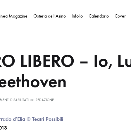
Linea Magazine
Osteria dell’Asino
Infolio
Calendario
Cover
O LIBERO – Io, L
eethoven
SU
ENTI DISABILITATI
>>
REDAZIONE
TEATRO
LIBERO
–
IO,
LUDWIG
2013