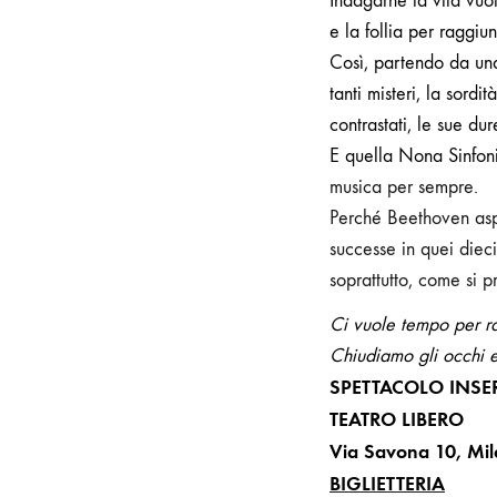
Indagarne la vita vuo
e la follia per raggi
Così, partendo da un
tanti misteri, la sordi
contrastati, le sue d
E quella Nona Sinfon
musica per sempre.
Perché Beethoven asp
successe in quei diec
soprattutto, come si 
Ci vuole tempo per ra
Chiudiamo gli occhi 
SPETTACOLO INSER
TEATRO LIBERO
Via Savona 10
,
Mil
BIGLIETTERIA