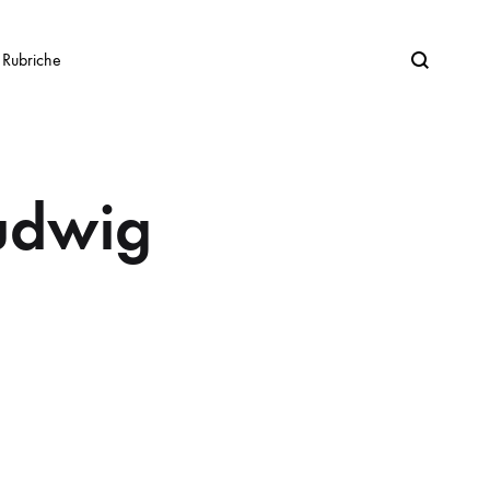
Search
Rubriche
udwig