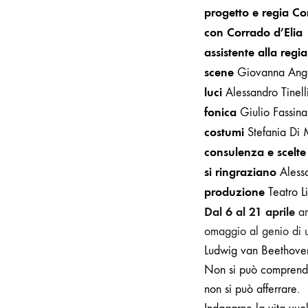
progetto e regia Co
con Corrado d’Elia
assistente alla regi
scene
Giovanna Ange
luci
Alessandro Tinell
fonica
Giulio Fassina
costumi
Stefania Di 
consulenza e scelte
si ringraziano
Aless
produzione
Teatro L
Dal 6 al 21 aprile
ar
omaggio al genio di un
Ludwig van Beethoven 
Non si può comprender
non si può afferrare.