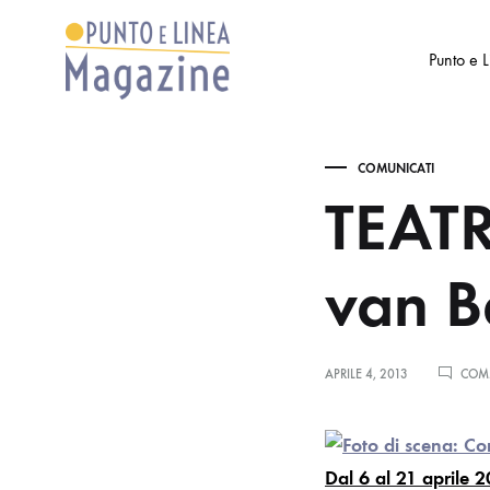
Punto e 
Punto
Settimanale
e
di
COMUNICATI
Linea
Arte
TEATR
Magazine
e
Cultura
van B
APRILE 4, 2013
COMM
Dal 6 al 21 aprile 