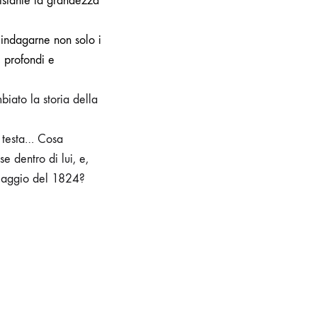
 istante la grandezza
indagarne non solo i
, profondi e
iato la storia della
n testa…
Cosa
 dentro di lui, e,
7 maggio del 1824?