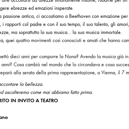
l dire accostarsi ad altezze umanamente insolite, rubarne per un
ungere ebrezze ed emozioni insperate.
a passione antica, ci accostiamo a Beethoven con emozione per 
tà, i rapporti col padre e con il suo tempo, il suo talento, gli amori
urezze, ma soprattutto la sua musica… la sua musica immortale.
ia, quei
quattro movimenti così conosciuti e amati che hanno camb
ettò dieci anni per comporre la Nona? Avendo la musica già i
i anni? Cosa cambiò nel mondo che lo circondava e cosa successe
preparò alla serata della prima rappresentazione, a Vienna, il 
ccontare la bellezza.
ed ascolteremo come mai abbiamo fatto prima.
ITO IN INVITO A TEATRO
ano