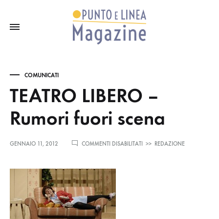
COMUNICATI
TEATRO LIBERO –
Rumori fuori scena
SU
GENNAIO 11, 2012
COMMENTI DISABILITATI
>>
REDAZIONE
TEATRO
LIBERO
–
RUMORI
FUORI
SCENA