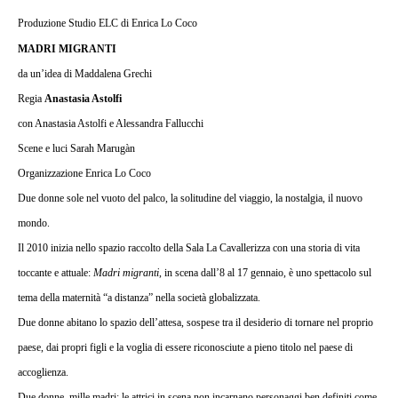
SALA
Produzione Studio ELC di Enrica Lo Coco
LA
CAVALLERIZZA
MADRI MIGRANTI
da un’idea di Maddalena Grechi
Regia
Anastasia Astolfi
con Anastasia Astolfi e Alessandra Fallucchi
Scene e luci Sarah Marugàn
Organizzazione Enrica Lo Coco
Due donne sole nel vuoto del palco, la solitudine del viaggio, la nostalgia, il nuovo
mondo.
Il 2010 inizia nello spazio raccolto della Sala La Cavallerizza con una storia di vita
toccante e attuale:
Madri migranti
, in scena dall’8 al 17 gennaio, è uno spettacolo sul
tema della maternità “a distanza” nella società globalizzata.
Due donne abitano lo spazio dell’attesa, sospese
tra
il desiderio di tornare nel proprio
paese, dai propri figli e la voglia di essere riconosciute a pieno titolo nel paese di
accoglienza.
Due donne, mille madri: le
attrici in scena non incarnano personaggi ben definiti come