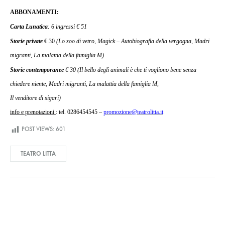
ABBONAMENTI:
Carta Lunatica
: 6 ingressi € 51
Storie private
€ 30
(Lo zoo di vetro, Magick – Autobiografia della vergogna, Madri
migranti, La malattia della famiglia M)
Storie contemporanee
€ 30 (Il bello degli animali è che ti vogliono bene senza
chiedere niente, Madri migranti, La malattia della famiglia M,
Il venditore di sigari)
info e prenotazioni
: tel. 0286454545 –
promozione@teatrolitta.it
POST VIEWS:
601
TEATRO LITTA