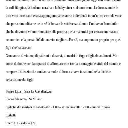
la colf filippina, la badante ucraina o la baby sitter sud americana. Le loro azioni e le
loro voci incastrano e sovrappongono tante storie individuali in un’unica e corale voce
che porta simbolicamente in sé la forza e le sofferenze di tutto l’universo femminile
che ha dovuto o voluto rinunciare alla propria piena maternità per cercare un riscatto
economico e la possibilità di una vita migliore.
Per sé, ma soprattutto proprio per quei
figli che ha lasciato.
Non storie di vittime, di padroni e di servi, di madri in fuga e figli abbandonati. Ma
storie di donne con la capacità di affrontare con ironia e coraggio le sfide del mondo e
rompere il silenzio che condanna molte di loro a vivere in solitudine la difficile
separazione dai figli.
Teatro Litta – Sala La Cavallerizza
Corso Magenta, 24 Milano
repliche dal martedì al sabato alle 21.00 – domenica alle 17.00 – lunedì riposo
biglietti
intero € 12 ridotto € 9