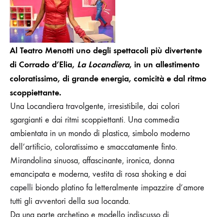
POP
DI
CORRADO
D'ELIA
Al Teatro Menotti uno degli spettacoli più divertente
di Corrado d’Elia,
La Locandiera
, in un allestimento
coloratissimo, di grande energia, comicità e dal ritmo
scoppiettante.
Una Locandiera travolgente, irresistibile, dai colori
sgargianti e dai ritmi scoppiettanti. Una commedia
ambientata in un mondo di plastica, simbolo moderno
dell’artificio, coloratissimo e smaccatamente finto.
Mirandolina sinuosa, affascinante, ironica, donna
emancipata e moderna, vestita di rosa shoking e dai
capelli biondo platino fa letteralmente impazzire d’amore
tutti gli avventori della sua locanda.
Da una parte archetipo e modello indiscusso di