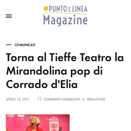
COMUNICATI
Torna al Tieffe Teatro la
Mirandolina pop di
Corrado d'Elia
SU
APRILE 14, 2011
COMMENTI DISABILITATI
>>
REDAZIONE
TORNA
AL
TIEFFE
TEATRO
LA
MIRANDOLINA