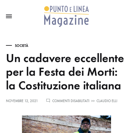
SOCIETÀ
Un cadavere eccellente
per la Festa dei Morti:
la Costituzione italiana
SU
NOVEMBRE 12, 2021
COMMENTI DISABILITATI
>>
CLAUDIO ELLI
UN
CADAVERE
ECCELLENTE
PER
LA
FESTA