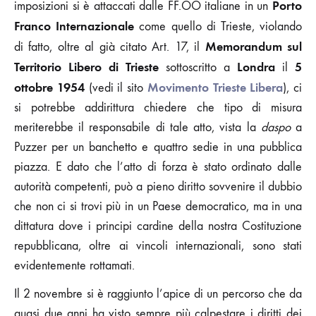
Porto
imposizioni si è attaccati dalle FF.OO italiane in un
Franco Internazionale
come quello di Trieste, violando
Memorandum sul
di fatto, oltre al già citato Art. 17, il
Territorio Libero di Trieste
Londra
5
sottoscritto a
il
ottobre 1954
Movimento Trieste Libera
(vedi il sito
), ci
si potrebbe addirittura chiedere che tipo di misura
meriterebbe il responsabile di tale atto, vista la
daspo
a
Puzzer per un banchetto e quattro sedie in una pubblica
piazza. E dato che l’atto di forza è stato ordinato dalle
autorità competenti, può a pieno diritto sovvenire il dubbio
che non ci si trovi più in un Paese democratico, ma in una
dittatura dove i principi cardine della nostra Costituzione
repubblicana, oltre ai vincoli internazionali, sono stati
evidentemente rottamati.
Il 2 novembre si è raggiunto l’apice di un percorso che da
quasi due anni ha visto sempre più calpestare i diritti dei