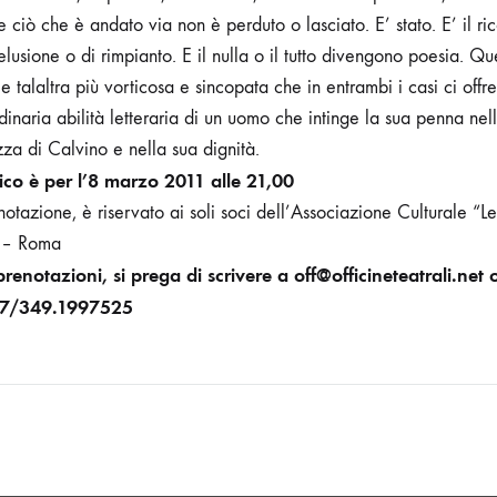
e ciò che è andato via non è perduto o lasciato. E’ stato.
E’ il r
lusione o di rimpianto. E il nulla o il tutto divengono poesia. Qu
e talaltra più vorticosa e sincopata che in entrambi i casi ci of
dinaria abilità letteraria di un uomo che intinge la sua penna ne
zza di Calvino e nella sua dignità.
co è per l’8 marzo 2011 alle 21,00
notazione, è riservato ai soli soci dell’Associazione Culturale “Le
18 – Roma
prenotazioni, si prega di scrivere a off@officineteatrali.net 
37/349.1997525