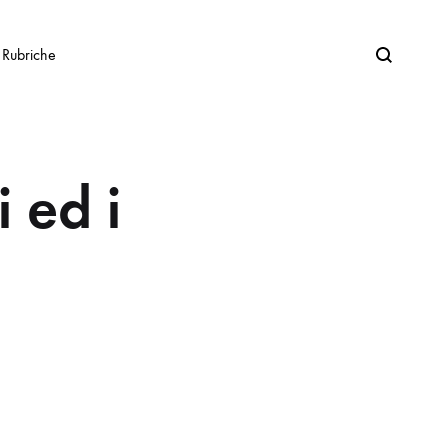
Search
Rubriche
i ed i