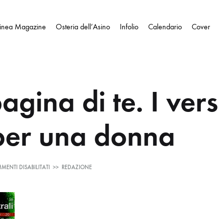
Linea Magazine
Osteria dell’Asino
Infolio
Calendario
Cover
gina di te. I vers
 per una donna
SU
MENTI DISABILITATI
>>
REDAZIONE
UNA
PAGINA
DI
TE.
I