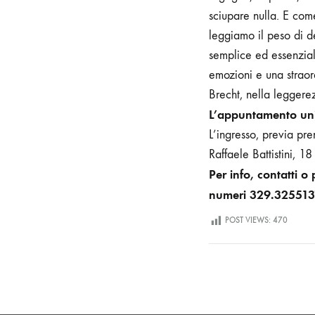
sciupare nulla. E com
leggiamo il peso di de
semplice ed essenzial
emozioni e una straor
Brecht, nella leggere
L’appuntamento uni
L’ingresso, previa pre
Raffaele Battistini, 
Per info, contatti o 
numeri 329.32551
POST VIEWS:
470