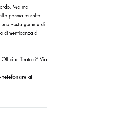
icordo. Ma mai
ella poesia talvolta
fre una vasta gamma di
lla dimenticanza di
 Officine Teatrali” Via
o telefonare ai