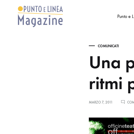
Punto e 
Punto
Settimanale
e
di
COMUNICATI
Linea
Arte
Una pa
Magazine
e
Cultura
ritmi
MARZO 7, 2011
COM