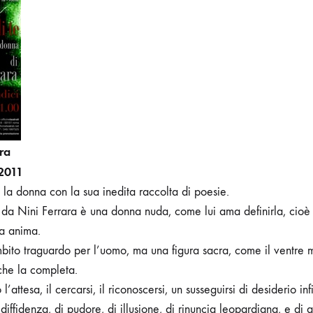
VERSI
ED
I
RITMI
PER
UNA
DONNA
ara
 2011
la donna con la sua inedita raccolta di poesie.
a da Nini Ferrara è una donna nuda, come lui ama definirla, cioè
ua anima.
ito traguardo per l’uomo, ma una figura sacra, come il ventre m
he la completa.
o l’attesa, il cercarsi, il riconoscersi, un susseguirsi di desiderio inf
 diffidenza, di pudore, di illusione, di rinuncia leopardiana, e di