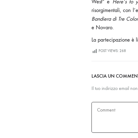
West” e
Here’s to 
risorgimentali, con 
Bandiera di Tre Color
e Novaro.
La partecipazione è li
POST VIEWS:
268
LASCIA UN COMME
Il tuo indirizzo email no