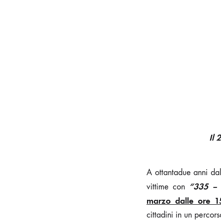
Il 
A ottantadue anni da
“335 – 
vittime con
marzo dalle ore 1
cittadini in un percors