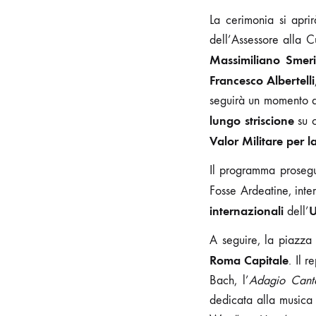
La cerimonia si apri
dell’Assessore alla C
Massimiliano Smeri
Francesco Albertelli
seguirà un momento d
lungo striscione
su c
Valor Militare per l
Il programma proseg
Fosse Ardeatine, inte
internazionali
U
dell’
A seguire, la piazza
Roma Capitale
. Il r
Bach, l’
Adagio Cant
dedicata alla musica