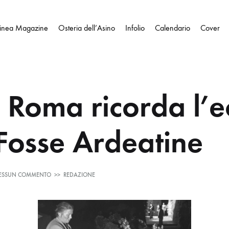
Linea Magazine
Osteria dell’Asino
Infolio
Calendario
Cover
 Roma ricorda l’e
 Fosse Ardeatine
SU
ESSUN COMMENTO
>>
REDAZIONE
335
–
ROMA
RICORDA
L’ECCIDIO