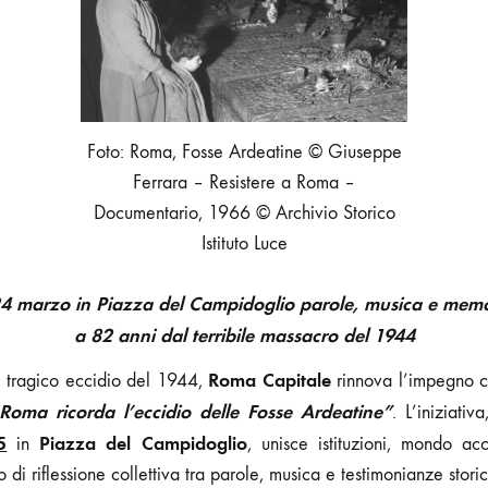
DELLE
FOSSE
ARDEATINE
Foto: Roma, Fosse Ardeatine © Giuseppe
Ferrara – Resistere a Roma –
Documentario, 1966 © Archivio Storico
Istituto Luce
24 marzo in Piazza del Campidoglio parole, musica e mem
a 82 anni dal terribile massacro del 1944
Roma Capitale
l tragico eccidio del 1944,
rinnova l’impegno ci
Roma ricorda l’eccidio delle Fosse Ardeatine”
. L’iniziati
5
Piazza del Campidoglio
in
, unisce istituzioni, mondo ac
o di riflessione collettiva tra parole, musica e testimonianze stori