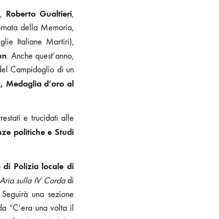
Roberto Gualtieri
e,
,
iornata della Memoria,
ie Italiane Martiri),
un
. Anche quest’anno,
del Campidoglio di un
 Medaglia d’oro al
estati e trucidati alle
ze politiche e Studi
di Polizia locale di
Aria sulla IV Corda
di
 Seguirà una sezione
a “C’era una volta il