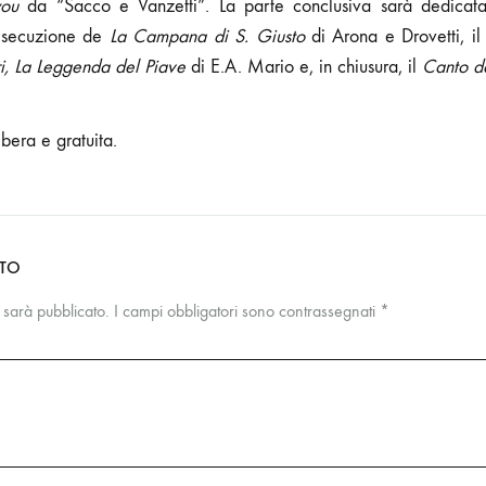
you
da “Sacco e Vanzetti”. La parte conclusiva sarà dedicata 
l’esecuzione de
La Campana di S. Giusto
di Arona e Drovetti, il
i,
La Leggenda del Piave
di E.A. Mario e, in chiusura, il
Canto de
bera e gratuita.
NTO
n sarà pubblicato.
I campi obbligatori sono contrassegnati
*