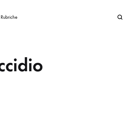
Search
Rubriche
ccidio