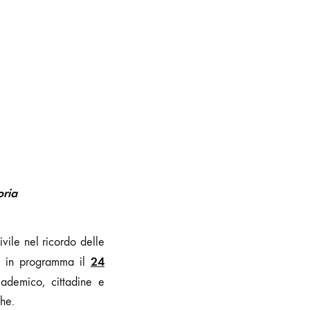
oria
vile nel ricordo delle
24
va, in programma il
cademico, cittadine e
che.