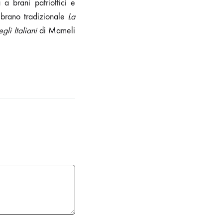
a brani patriottici e
 brano tradizionale
La
gli Italiani
di Mameli