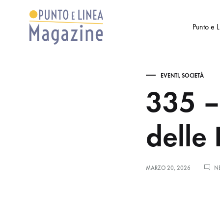
Punto e 
Punto
Settimanale
e
di
EVENTI
,
SOCIETÀ
Linea
Arte
335 –
Magazine
e
Cultura
delle
MARZO 20, 2026
N