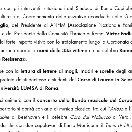
rà con gli interventi istituzionali del Sindaco di Roma Capital
ultura e al Coordinamento delle iniziative riconducibili alla G
glio
, del Presidente di ANFIM (Associazione Nazionale Famigl
Victor Fadl
, e del Presidente della Comunità Ebraica di Roma,
al forte impatto visivo con lo srotolamento lungo la Cordonata 
nomi delle 335 vittime
Roma,
ui sono riportati i
e che celebra
a Resistenza
.
lettura di lettere di mogli, madri e sorelle
ue con la
degli arr
Corso di Laurea in Scien
rpretate da studentesse e studenti del
niversità LUMSA di Roma
.
concerto della Banda musicale del Corpo 
 si animerà con il
epertorio si aprirà con arie di musica classica, tra cui l’
Arioso
e l’
abile
di Beethoven e il celebre
Coro dal Nabucco
di Verdi.
 da film con due capolavori di Ennio Morricone: il
Tema di Jill
d